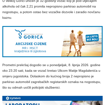
U Velikoj Gorici uhićen je 32-godišnji vozač koji je pod utjecajem
alkohola od čak 2,21 promila nepropisno parkirao automobil na
nogostupu, a potom ostao bez vozačke dozvole i zaradio novčanu
kaznu.
Prometni prekršaj dogodio se u ponedjeljak, 8. lipnja 2026. godine
oko 23.20 sati, kada se vozač kretao Ulicom Matije Magdalenića u
smjeru jugoistoka. Dolaskom do kućnog broja 2 nepropisno je
parkirao automobil zagrebačkih registarskih oznaka na nogostupu,
što su odmah uočili policijski službenici.