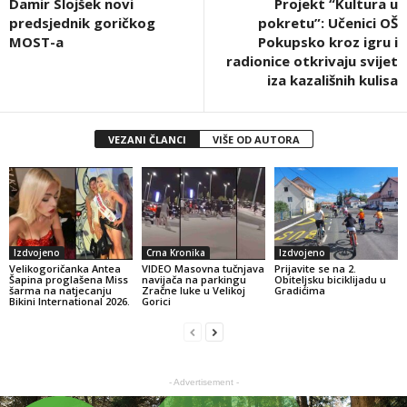
Damir Slojšek novi
Projekt “Kultura u
predsjednik goričkog
pokretu”: Učenici OŠ
MOST-a
Pokupsko kroz igru i
radionice otkrivaju svijet
iza kazališnih kulisa
VEZANI ČLANCI
VIŠE OD AUTORA
Izdvojeno
Crna Kronika
Izdvojeno
Velikogoričanka Antea
VIDEO Masovna tučnjava
Prijavite se na 2.
Šapina proglašena Miss
navijača na parkingu
Obiteljsku biciklijadu u
šarma na natjecanju
Zračne luke u Velikoj
Gradićima
Bikini International 2026.
Gorici
- Advertisement -