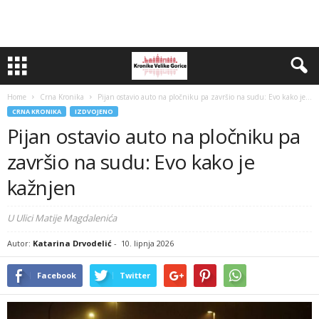
Home
Crna Kronika
Pijan ostavio auto na pločniku pa završio na sudu: Evo kako je...
CRNA KRONIKA
IZDVOJENO
Pijan ostavio auto na pločniku pa
završio na sudu: Evo kako je
kažnjen
U Ulici Matije Magdalenića
Autor:
Katarina Drvodelić
-
10. lipnja 2026
Facebook
Twitter