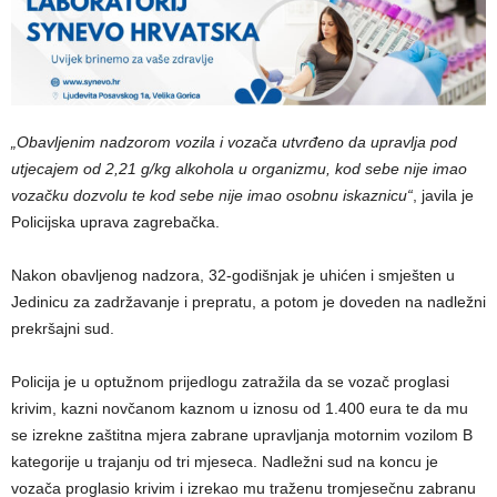
„Obavljenim nadzorom vozila i vozača utvrđeno da upravlja pod
utjecajem od 2,21 g/kg alkohola u organizmu, kod sebe nije imao
vozačku dozvolu te kod sebe nije imao osobnu iskaznicu“
, javila je
Policijska uprava zagrebačka.
Nakon obavljenog nadzora, 32-godišnjak je uhićen i smješten u
Jedinicu za zadržavanje i prepratu, a potom je doveden na nadležni
prekršajni sud.
Policija je u optužnom prijedlogu zatražila da se vozač proglasi
krivim, kazni novčanom kaznom u iznosu od 1.400 eura te da mu
se izrekne zaštitna mjera zabrane upravljanja motornim vozilom B
kategorije u trajanju od tri mjeseca. Nadležni sud na koncu je
vozača proglasio krivim i izrekao mu traženu tromjesečnu zabranu