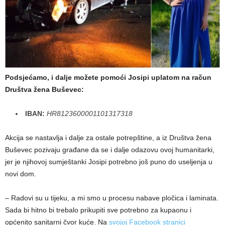
Podsjećamo, i dalje možete pomoći Josipi uplatom na račun
Društva žena Buševec:
IBAN:
HR8123600001101317318
Akcija se nastavlja i dalje za ostale potrepštine, a iz Društva žena
Buševec pozivaju građane da se i dalje odazovu ovoj humanitarki,
jer je njihovoj sumještanki Josipi potrebno još puno do useljenja u
novi dom.
– Radovi su u tijeku, a mi smo u procesu nabave pločica i laminata.
Sada bi hitno bi trebalo prikupiti sve potrebno za kupaonu i
općenito sanitarni čvor kuće. Na
svojoj Facebook stranici