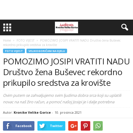
Home
FOTO VIJEST
POMOZIMO JOSIPI VRATITI NADU Društvo žena Buševec
rekordno prikupilo sredstva za krovište
FOTO VIJEST
VELIKOGORIČANI NA DJELU
POMOZIMO JOSIPI VRATITI NADU
Društvo žena Buševec rekordno
prikupilo sredstva za krovište
Ovim putem se zahvaljujemo svim ljudima dobra srca koji su uplatili
novac na naš žiro račun, a pomoć našoj Josipi je i dalje potrebna
Autor:
Kronike Velike Gorice
-
10. prosinca 2021
Facebook
Twitter