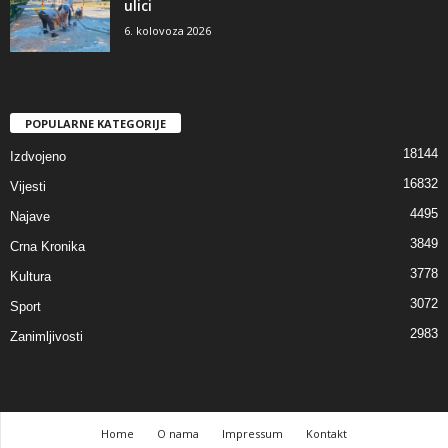
ulici
6. kolovoza 2026
POPULARNE KATEGORIJE
18144
Izdvojeno
16832
Vijesti
4495
Najave
3849
Crna Kronika
3778
Kultura
3072
Sport
2983
Zanimljivosti
Home
O nama
Impressum
Kontakt