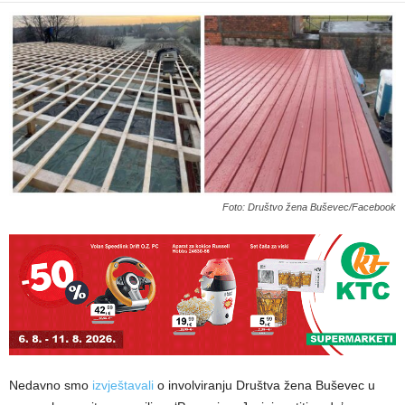
Foto: Društvo žena Buševec/Facebook
Nedavno smo
izvještavali
o involviranju Društva žena Buševec u