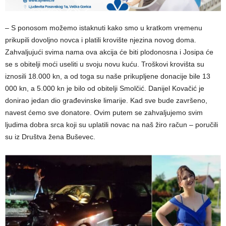
– S ponosom možemo istaknuti kako smo u kratkom vremenu
prikupili dovoljno novca i platili krovište njezina novog doma.
Zahvaljujući svima nama ova akcija će biti plodonosna i Josipa će
se s obitelji moći useliti u svoju novu kuću. Troškovi krovišta su
iznosili 18.000 kn, a od toga su naše prikupljene donacije bile 13
000 kn, a 5.000 kn je bilo od obitelji Smolčić. Danijel Kovačić je
donirao jedan dio građevinske limarije. Kad sve bude završeno,
navest ćemo sve donatore. Ovim putem se zahvaljujemo svim
ljudima dobra srca koji su uplatili novac na naš žiro račun – poručili
su iz Društva žena Buševec.