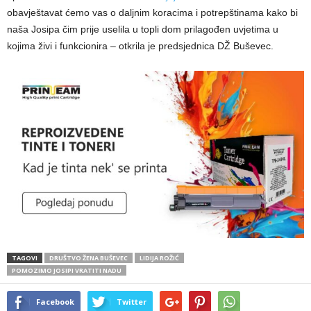
obavještavat ćemo vas o daljnim koracima i potrepštinama kako bi
naša Josipa čim prije uselila u topli dom prilagođen uvjetima u
kojima živi i funkcionira – otkrila je predsjednica DŽ Buševec.
TAGOVI
DRUŠTVO ŽENA BUŠEVEC
LIDIJA ROŽIĆ
POMOZIMO JOSIPI VRATITI NADU
Facebook
Twitter