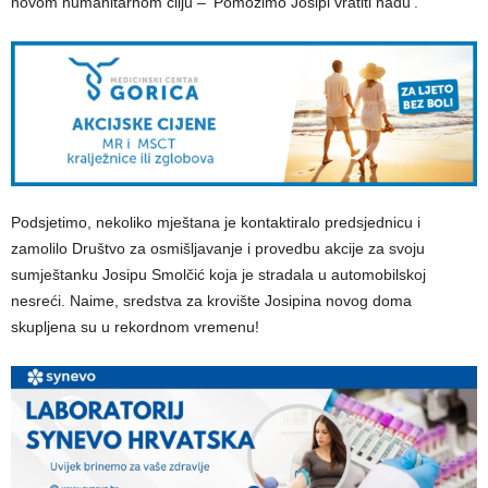
novom humanitarnom cilju – ‘Pomozimo Josipi vratiti nadu’.
Podsjetimo, nekoliko mještana je kontaktiralo predsjednicu i
zamolilo Društvo za osmišljavanje i provedbu akcije za svoju
sumještanku Josipu Smolčić koja je stradala u automobilskoj
nesreći. Naime, sredstva za krovište Josipina novog doma
skupljena su u rekordnom vremenu!