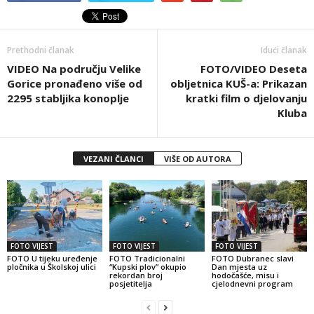
Prethodni članak
Idući članak
VIDEO Na području Velike
FOTO/VIDEO Deseta
Gorice pronađeno više od
obljetnica KUŠ-a: Prikazan
2295 stabljika konoplje
kratki film o djelovanju
Kluba
VEZANI ČLANCI
VIŠE OD AUTORA
FOTO VIJEST
FOTO VIJEST
FOTO VIJEST
FOTO U tijeku uređenje
FOTO Tradicionalni
FOTO Dubranec slavi
pločnika u Školskoj ulici
“Kupski plov” okupio
Dan mjesta uz
rekordan broj
hodočašće, misu i
posjetitelja
cjelodnevni program