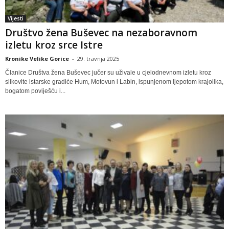
Vijesti
Društvo žena Buševec na nezaboravnom
izletu kroz srce Istre
Kronike Velike Gorice
-
29. travnja 2025
Članice Društva žena Buševec jučer su uživale u cjelodnevnom izletu kroz
slikovite istarske gradiće Hum, Motovun i Labin, ispunjenom ljepotom krajolika,
bogatom poviješću i...