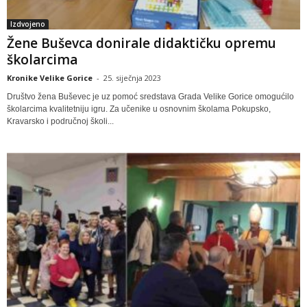
Izdvojeno
Žene Buševca donirale didaktičku opremu
školarcima
Kronike Velike Gorice
-
25. siječnja 2023
Društvo žena Buševec je uz pomoć sredstava Grada Velike Gorice omogućilo
školarcima kvalitetniju igru. Za učenike u osnovnim školama Pokupsko,
Kravarsko i područnoj školi...