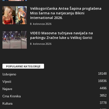
Velikogoričanka Antea Šapina proglašena
Miss šarma na natjecanju Bikini
International 2026.
8. kolovoza 2026
VIDEO Masovna tučnjava navijača na
parkingu Zračne luke u Velikoj Gorici
8. kolovoza 2026
POPULARNE KATEGORIJE
18148
Izdvojeno
16836
Vijesti
4496
Najave
3852
Crna Kronika
3778
Kultura