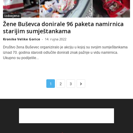
Izdvojeno
Žene Buševca donirale 96 paketa namirnica
starijim sumještankama
Kronike Velike Gorice
-
14. rujna 2022
Društvo žena Buševec organiziralo je akciju u kojoj su svojim sumještankama
iznad 70. godina starosti odlučile donirati znak pažnje u vidu namirnica.
Ukupno su podijelile...
1
2
3