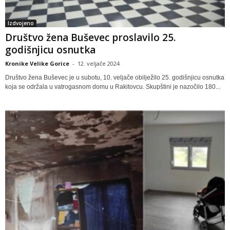
Izdvojeno
Društvo žena Buševec proslavilo 25.
godišnjicu osnutka
Kronike Velike Gorice
-
12. veljače 2024
Društvo žena Buševec je u subotu, 10. veljače obilježilo 25. godišnjicu osnutka
koja se održala u vatrogasnom domu u Rakitovcu. Skupštini je nazočilo 180...