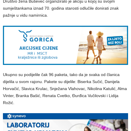
Društvo žena Buševec organiziralo je akciju u kojoj su svojim
sumještankama iznad 70. godina starosti odlučile donirati znak
pažnje u vidu namirnica.
Ukupno su podijelile čak 96 paketa, tako da je svaka od članica
dijelila u svom rajonu. Pakete su dijelile: Biserka Sučić, Danijela
Horvačić, Slavica Krulac, Snježana Vlahovac, Nikolina Katulić, Alma
Vinter, Branka Bašić, Renata Cvetko, Đurđica Vučilovski i Lidija
Rožić.