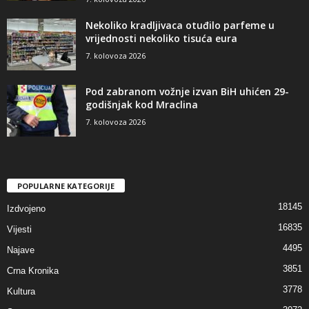
Nekoliko kradljivaca otuđilo parfeme u
vrijednosti nekoliko tisuća eura
7. kolovoza 2026
Pod zabranom vožnje izvan BiH uhićen 29-
godišnjak kod Mraclina
7. kolovoza 2026
POPULARNE KATEGORIJE
18145
Izdvojeno
16835
Vijesti
4495
Najave
3851
Crna Kronika
3778
Kultura