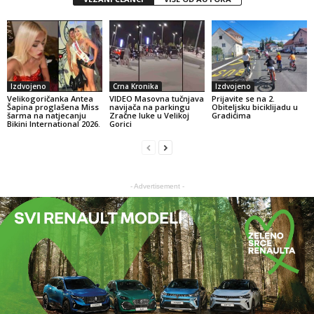
Izdvojeno
Crna Kronika
Izdvojeno
Velikogoričanka Antea
VIDEO Masovna tučnjava
Prijavite se na 2.
Šapina proglašena Miss
navijača na parkingu
Obiteljsku biciklijadu u
šarma na natjecanju
Zračne luke u Velikoj
Gradićima
Bikini International 2026.
Gorici
- Advertisement -