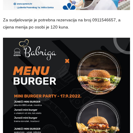
Za sudjelovanje je potrebna rezervacija na broj 0911546657, a
cijena menija po osobi je 120 kuna.