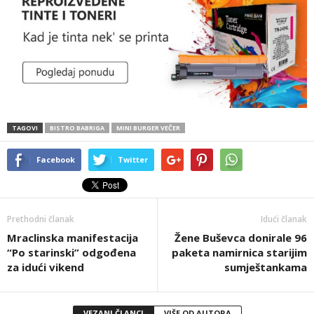
TAGOVI
BISTRO BABRIGA
MINI BURGER VEČER
Facebook
Twitter
Prethodni članak
Idući članak
Mraclinska manifestacija
Žene Buševca donirale 96
“Po starinski” odgođena
paketa namirnica starijim
za idući vikend
sumještankama
VEZANI ČLANCI
VIŠE OD AUTORA