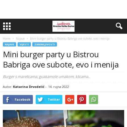
Home
Najave
Mini burger party u Bistrou Babriga ove subote, evo i menija
NAJAVE
VIJESTI
ZANIMLJIVOSTI
Mini burger party u Bistrou
Babriga ove subote, evo i menija
Burger s marelicama, guakamole umakom, klicama..
Autor:
Katarina Drvodelić
-
14. rujna 2022
Facebook
Twitter