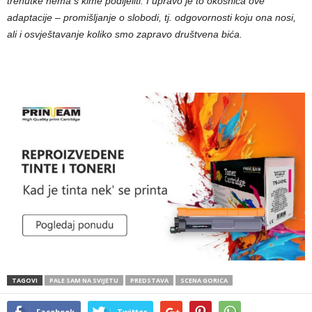
trenutke nema s kime podijeliti. I upravo je to okosnica ove
adaptacije – promišljanje o slobodi, tj. odgovornosti koju ona nosi,
ali i osvještavanje koliko smo zapravo društvena bića.
TAGOVI
PALE SAM NA SVIJETU
PREDSTAVA
SCENA GORICA
Facebook
Twitter