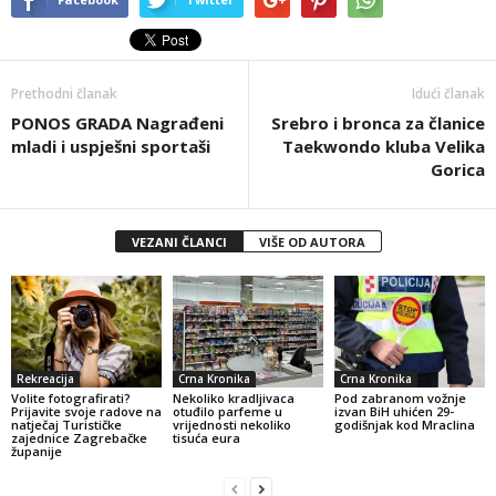
Prethodni članak
Idući članak
PONOS GRADA Nagrađeni
Srebro i bronca za članice
mladi i uspješni sportaši
Taekwondo kluba Velika
Gorica
VEZANI ČLANCI
VIŠE OD AUTORA
Rekreacija
Crna Kronika
Crna Kronika
Volite fotografirati?
Nekoliko kradljivaca
Pod zabranom vožnje
Prijavite svoje radove na
otuđilo parfeme u
izvan BiH uhićen 29-
natječaj Turističke
vrijednosti nekoliko
godišnjak kod Mraclina
zajednice Zagrebačke
tisuća eura
županije