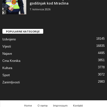
godišnjak kod Mraclina
7. kolovoza 2026
POPULARNE KATEGORIJE
18145
Izdvojeno
16835
Vijesti
4495
Najave
3851
Crna Kronika
3778
Kultura
3072
Sport
2983
Zanimljivosti
Home
O nama
Impressum
Kontakt