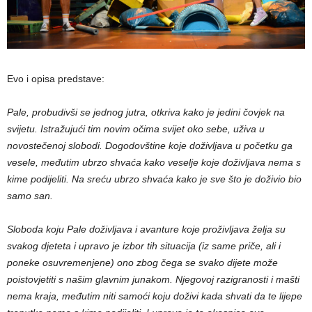
Evo i opisa predstave:
Pale, probudivši se jednog jutra, otkriva kako je jedini čovjek na
svijetu. Istražujući tim novim očima svijet oko sebe, uživa u
novostečenoj slobodi. Dogodovštine koje doživljava u početku ga
vesele, međutim ubrzo shvaća kako veselje koje doživljava nema s
kime podijeliti. Na sreću ubrzo shvaća kako je sve što je doživio bio
samo san.
Sloboda koju Pale doživljava i avanture koje proživljava želja su
svakog djeteta i upravo je izbor tih situacija (iz same priče, ali i
poneke osuvremenjene) ono zbog čega se svako dijete može
poistovjetiti s našim glavnim junakom. Njegovoj razigranosti i mašti
nema kraja, međutim niti samoći koju doživi kada shvati da te lijepe