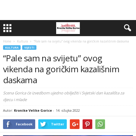
Home
Kultura
“Pale sam na svijetu” ovog vikenda na goričkim kazališnim daskama
KULTURA
VIJESTI
“Pale sam na svijetu” ovog
vikenda na goričkim kazališnim
daskama
Scena Gorica će izvedbom ujedno obilježiti i Svjetski dan kazališta za
djecu i mlade
Autor:
Kronike Velike Gorice
-
14. ožujka 2022
Facebook
Twitter