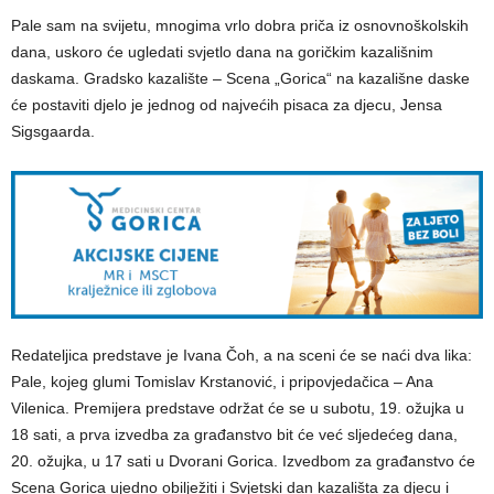
Pale sam na svijetu, mnogima vrlo dobra priča iz osnovnoškolskih
dana, uskoro će ugledati svjetlo dana na goričkim kazališnim
daskama. Gradsko kazalište – Scena „Gorica“ na kazališne daske
će postaviti djelo je jednog od najvećih pisaca za djecu, Jensa
Sigsgaarda.
Redateljica predstave je Ivana Čoh, a na sceni će se naći dva lika:
Pale, kojeg glumi Tomislav Krstanović, i pripovjedačica – Ana
Vilenica. Premijera predstave održat će se u subotu, 19. ožujka u
18 sati, a prva izvedba za građanstvo bit će već sljedećeg dana,
20. ožujka, u 17 sati u Dvorani Gorica. Izvedbom za građanstvo će
Scena Gorica ujedno obilježiti i Svjetski dan kazališta za djecu i