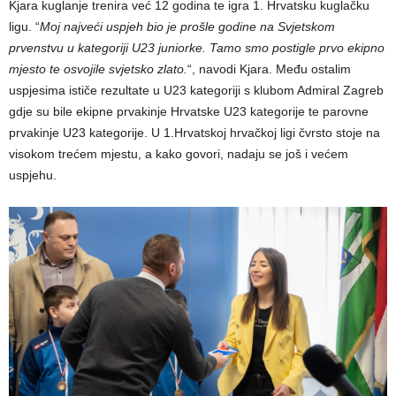
Kjara kuglanje trenira već 12 godina te igra 1. Hrvatsku kuglačku
ligu. “
Moj najveći uspjeh bio je prošle godine na Svjetskom
prvenstvu u kategoriji U23 juniorke. Tamo smo postigle prvo ekipno
mjesto te osvojile svjetsko zlato.
“, navodi Kjara. Među ostalim
uspjesima ističe rezultate u U23 kategoriji s klubom Admiral Zagreb
gdje su bile ekipne prvakinje Hrvatske U23 kategorije te parovne
prvakinje U23 kategorije. U 1.Hrvatskoj hrvačkoj ligi čvrsto stoje na
visokom trećem mjestu, a kako govori, nadaju se još i većem
uspjehu.