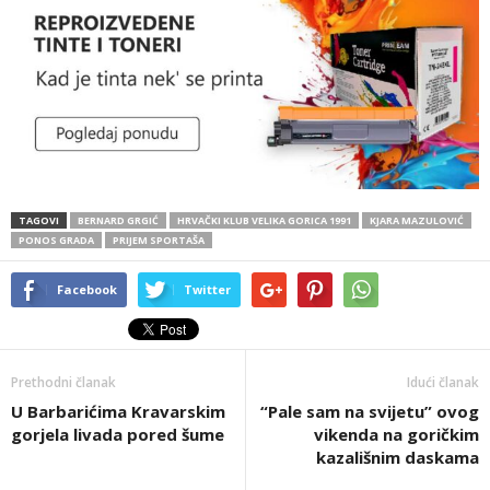
TAGOVI
BERNARD GRGIĆ
HRVAČKI KLUB VELIKA GORICA 1991
KJARA MAZULOVIĆ
PONOS GRADA
PRIJEM SPORTAŠA
Facebook
Twitter
Prethodni članak
Idući članak
U Barbarićima Kravarskim
“Pale sam na svijetu” ovog
gorjela livada pored šume
vikenda na goričkim
kazališnim daskama