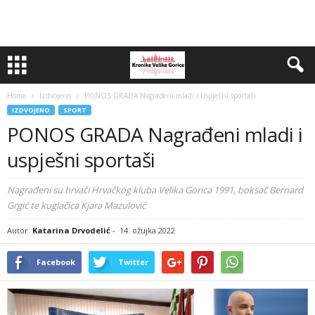
Home
Izdvojeno
PONOS GRADA Nagrađeni mladi i uspješni sportaši
IZDVOJENO
SPORT
PONOS GRADA Nagrađeni mladi i
uspješni sportaši
Nagrađeni su hrvači Hrvačkog kluba Velika Gorica 1991, boksač Bernard
Grgić te kuglačica Kjara Mazulović
Autor:
Katarina Drvodelić
-
14. ožujka 2022
Facebook
Twitter