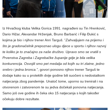
Iz Hrvačkog kluba Velika Gorica 1991. nagrađeni su Tin Hrenković,
Dario Hižar, Alexandar Hrženjak, Bruno Barbarić i Filip Đukić s
kojima je bio i njihov trener Anri Targuš. “
Zahvaljujem na prijemu i
što je gradonačelnik prepoznao ulogu djece u sportu i njihov razvoj
te koliko je to značajno za naše društvo. Upravo smo se vratili s
Prvenstva Zagreba i Zagrebačke županije gdje je bila velika
konkurencija. Osvojili smo pet medalja od kojih su tri zlatne, jedno
srebro i jedna bronca.”
, govori ponosno njihov trener Targuš te
dodaje kako su u proteklih dvije godine bili suočeni s nedostatkom
natjecanja zbog pandemije. Unatoč tome, uporno su trenirali i na
otvorenom i zatvorenom te su jedva dočekali ponovna natjecanja.
Samo još ove godine ih čeka oko 15 natjecanja s kojih također
očekuju dobre rezultate.