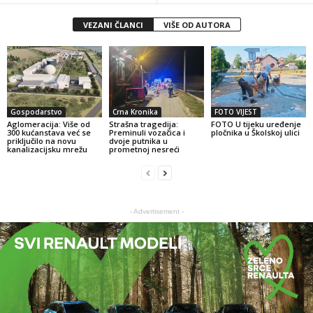
VEZANI ČLANCI
VIŠE OD AUTORA
Gospodarstvo
Crna Kronika
FOTO VIJEST
Aglomeracija: Više od
Strašna tragedija:
FOTO U tijeku uređenje
300 kućanstava već se
Preminuli vozačica i
pločnika u Školskoj ulici
priključilo na novu
dvoje putnika u
kanalizacijsku mrežu
prometnoj nesreći
- Advertisement -