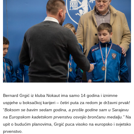
Bernard Grgić iz kluba Nokaut ima samo 14 godina i iznimne
uspjehe u boksačkoj karijeri – četiri puta za redom je državni prvak!
“
Boksom se bavim sedam godina, a prošle godine sam u Sarajevu
na Europskom kadetskom prvenstvu osvojio brončanu medalju.”
Na
upit o budućim planovima, Grgić puca visoko na europsko i svjetsko
prvenstvo.