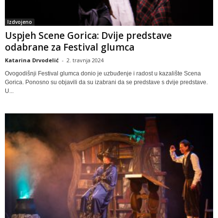
Izdvojeno
Uspjeh Scene Gorica: Dvije predstave
odabrane za Festival glumca
Katarina Drvodelić
-
2. travnja 2024
Ovogodišnji Festival glumca donio je uzbuđenje i radost u kazalište Scena
Gorica. Ponosno su objavili da su izabrani da se predstave s dvije predstave.
U...