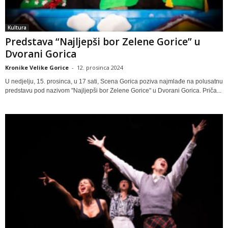
Kultura
Predstava “Najljepši bor Zelene Gorice” u
Dvorani Gorica
Kronike Velike Gorice
-
12. prosinca 2024
U nedjelju, 15. prosinca, u 17 sati, Scena Gorica poziva najmlađe na polusatnu
predstavu pod nazivom "Najljepši bor Zelene Gorice" u Dvorani Gorica. Priča...