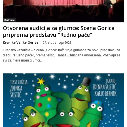
Kultura
Otvorena audicija za glumce: Scena Gorica
priprema predstavu “Ružno pače”
Kronike Velike Gorice
-
27. studenoga 2023
Gradsko kazalište – Scena „Gorica“ traži troje glumaca za novu predstavu za
djecu, "Ružno pače", prema tekstu Hansa Christiana Andersena. Pozivaju se
svi zainteresirani glumci...