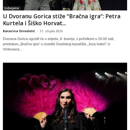
Izdvojeno
U Dvoranu Gorica stiže “Bračna igra”: Petra
Kurtela i Šiško Horvat...
Katarina Drvodelić
-
31. ožujka 2026
Dvorana Gorica ugostit će u srijedu, 8. travnja, s početkom u 20:00 sati,
predstavu „Bračna igra“ u izvedbi Gradskog kazališta „Joza Ivakić“ iz
Vinkovaca....