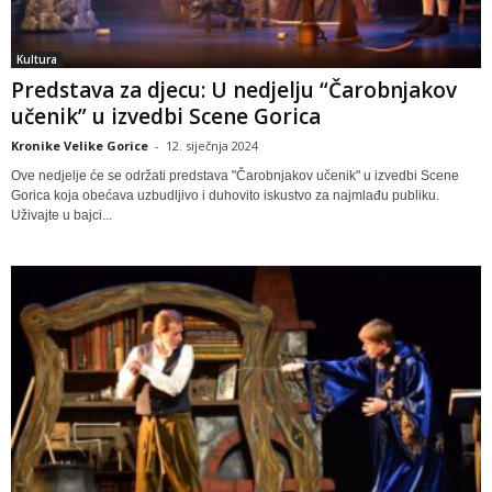
Kultura
Predstava za djecu: U nedjelju “Čarobnjakov
učenik” u izvedbi Scene Gorica
Kronike Velike Gorice
-
12. siječnja 2024
Ove nedjelje će se održati predstava "Čarobnjakov učenik" u izvedbi Scene
Gorica koja obećava uzbudljivo i duhovito iskustvo za najmlađu publiku.
Uživajte u bajci...