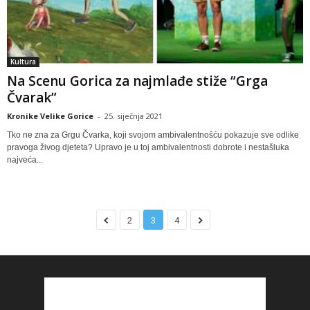
Kultura
Na Scenu Gorica za najmlađe stiže “Grga
Čvarak”
Kronike Velike Gorice
-
25. siječnja 2021
Tko ne zna za Grgu Čvarka, koji svojom ambivalentnošću pokazuje sve odlike
pravoga živog djeteta? Upravo je u toj ambivalentnosti dobrote i nestašluka
najveća...
2
3
4