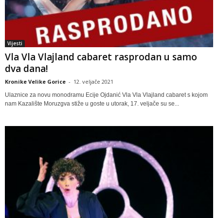
Vijesti
Vla Vla Vlajland cabaret rasprodan u samo
dva dana!
Kronike Velike Gorice
-
12. veljače 2021
Ulaznice za novu monodramu Ecije Ojdanić Vla Vla Vlajland cabaret s kojom
nam Kazalište Moruzgva stiže u goste u utorak, 17. veljače su se...