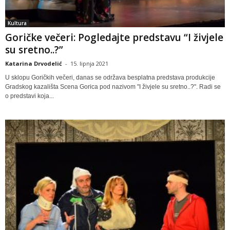
Kultura
Goričke večeri: Pogledajte predstavu “I živjele
su sretno..?”
Katarina Drvodelić
-
15. lipnja 2021
U sklopu Goričkih večeri, danas se održava besplatna predstava produkcije
Gradskog kazališta Scena Gorica pod nazivom "I živjele su sretno..?". Radi se
o predstavi koja...