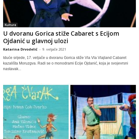
Kultura
U dvoranu Gorica stiže Cabaret s Ecijom
Ojdanić u glavnoj ulozi
Katarina Drvodelić
-
9. veljače 2021
Iduće srijede, 17. veljače u dvoranu Gorica stiže Vla Vla Vlajland Cabaret
kazališta Moruzgva. Radi se o monodrami Ecije Ojdanić, koja je svojevrsni
nastavak...