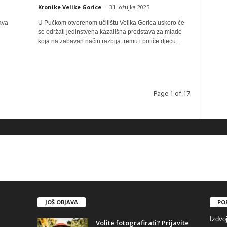
Kronike Velike Gorice
-
31. ožujka 2025
ava
U Pučkom otvorenom učilištu Velika Gorica uskoro će
se održati jedinstvena kazališna predstava za mlade
koja na zabavan način razbija tremu i potiče djecu...
Page 1 of 17
JOŠ OBJAVA
PO
Izdvo
Volite fotografirati? Prijavite