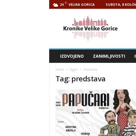
C
VELIKA GORICA
SUBOTA, 8 KOLOV
24
Kronike
Velike
Gorice
IZDVOJENO
ZANIMLJIVOSTI
Home
Tagovi
Predstava
Tag: predstava