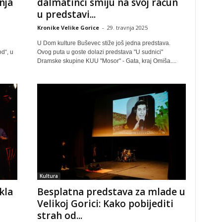
nja
dalmatinci smiju na svoj račun
u predstavi...
Kronike Velike Gorice
-
29. travnja 2025
U Dom kulture Buševec stiže još jedna predstava.
d“, u
Ovog puta u goste dolazi predstava "U sudnici"
Dramske skupine KUU "Mosor" - Gata, kraj Omiša....
Kultura
kla
Besplatna predstava za mlade u
Velikoj Gorici: Kako pobijediti
strah od...