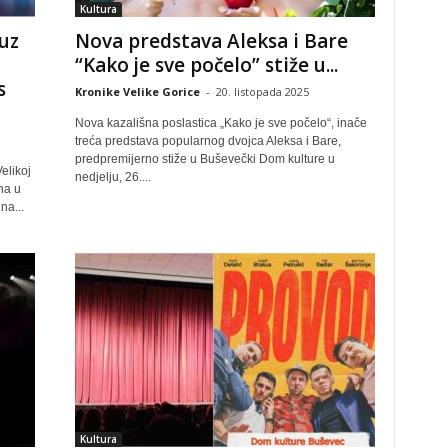
Kultura
uz
Nova predstava Aleksa i Bare
“Kako je sve počelo” stiže u...
s
Kronike Velike Gorice
-
20. listopada 2025
Nova kazališna poslastica „Kako je sve počelo“, inače
treća predstava popularnog dvojca Aleksa i Bare,
predpremijerno stiže u Buševečki Dom kulture u
elikoj
nedjelju, 26....
na u
na...
Kultura