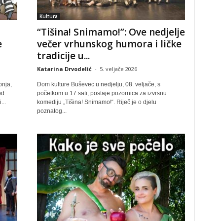
Kultura
“Tišina! Snimamo!”: Ove nedjelje
e
večer vrhunskog humora i ličke
tradicije u...
Katarina Drvodelić
-
5. veljače 2026
pnja,
Dom kulture Buševec u nedjelju, 08. veljače, s
od
početkom u 17 sati, postaje pozornica za izvrsnu
...
komediju „Tišina! Snimamo!“. Riječ je o djelu
poznatog...