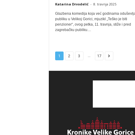
Katarina Drvodelić
-
8. travnja 2025
Glazbena komedija koja već godinama oduševlj
publiku u Velikoj Gorici, mjuzikl „Teško je biti
penzioner“, ovog petka, 11. travnja, stiže i pred
zagrebačku publiku....
...
1
2
3
17