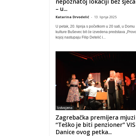
nepoznatoj lokaciji bez sjeća
– u...
Katarina Drvodelić
-
13. lipnja 2025
U petak, 20. lipnja s početkom u 20 sati, u Domu
kulture Buševec bit će izvedena predstava „Provo
kojoj nastupaju Filip Detelić i...
Izdvojeno
Zagrebačka premijera mjuzi
“Teško je biti penzioner” VIS
Danice ovog petka...