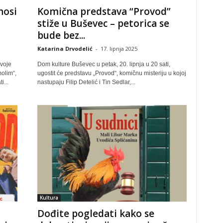
nosi
Komična predstava “Provod”
stiže u Buševec – petorica se
bude bez...
Katarina Drvodelić
-
17. lipnja 2025
voje
Dom kulture Buševec u petak, 20. lipnja u 20 sati,
olim“,
ugostit će predstavu „Provod“, komičnu misteriju u kojoj
i...
nastupaju Filip Detelić i Tin Sedlar,...
Kultura
Dođite pogledati kako se