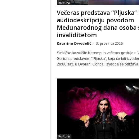
Kultura
Večeras predstava “Pljuska” 
audiodeskripciju povodom
Međunarodnog dana osoba 
invaliditetom
Katarina Drvodelić
-
3. prosinca 2025
Satiričko kazalište Kerempuh večeras gostuje u V
Gorici s predstavom "Pljuska", koja će biti izvede
20:00 sati, u Dvorani Gorica. Izvedba se održava 
Kultura