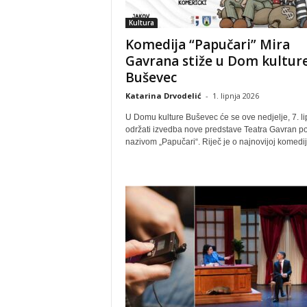
Kultura
Komedija “Papučari” Mira
Gavrana stiže u Dom kultur
Buševec
Katarina Drvodelić
-
1. lipnja 2026
U Domu kulture Buševec će se ove nedjelje, 7. li
održati izvedba nove predstave Teatra Gavran p
nazivom „Papučari“. Riječ je o najnovijoj komediji