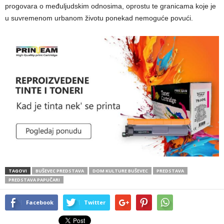
progovara o međuljudskim odnosima, oprostu te granicama koje je
u suvremenom urbanom životu ponekad nemoguće povući.
TAGOVI
BUŠEVEC PREDSTAVA
DOM KULTURE BUŠEVEC
PREDSTAVA
PREDSTAVA PAPUČARI
Facebook
Twitter