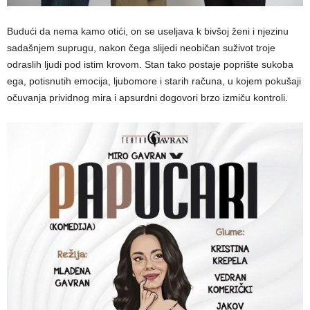
Budući da nema kamo otići, on se useljava k bivšoj ženi i njezinu
sadašnjem suprugu, nakon čega slijedi neobičan suživot troje
odraslih ljudi pod istim krovom. Stan tako postaje poprište sukoba
ega, potisnutih emocija, ljubomore i starih računa, u kojem pokušaji
očuvanja prividnog mira i apsurdni dogovori brzo izmiču kontroli.