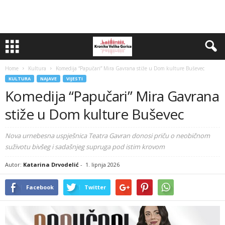
Home
Kultura
Komedija “Papučari” Mira Gavrana stiže u Dom kulture Buševec
KULTURA
NAJAVE
VIJESTI
Komedija “Papučari” Mira Gavrana
stiže u Dom kulture Buševec
Nova urnebesna uspješnica Teatra Gavran donosi priču o neobičnom
suživotu bivšeg i sadašnjeg supruga pod istim krovom
Autor:
Katarina Drvodelić
-
1. lipnja 2026
Facebook
Twitter