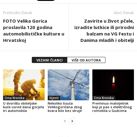
Prethodni članak
Idući članak
FOTO Velika Gorica
Zavirite u život pčele,
proslavila 120 godina
izradite lutkice ili prirodni
automobilističke kulture u
balzam na VG Festu i
Hrvatskoj
Danima mladih i obitelji
VEZANI ČLANCI
VIŠE OD AUTORA
Crna Kronika
Vijesti
Crna Kronika
U dvorištu obiteljske
Nekoliko tisuća
Preminuo maloljetnik
kuće usred dana gorjela
Velikogoričana zbog
koji je pao s električnog
tri automobila
kvara bilo bez struje
romobila u Gudcima