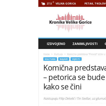
C
VELIKA GORICA
PETAK, 7 KOLOV
27.5
Kronike
Velike
Gorice
IZDVOJENO
ZANIMLJIVOSTI
Home
Kultura
Komična predstava “Provod” stiže u 
KULTURA
NAJAVE
VIJESTI
Komična predstava
– petorica se bude 
kako se čini
Nastupaju Filip Detelić i Tin Sedlar, uz glum