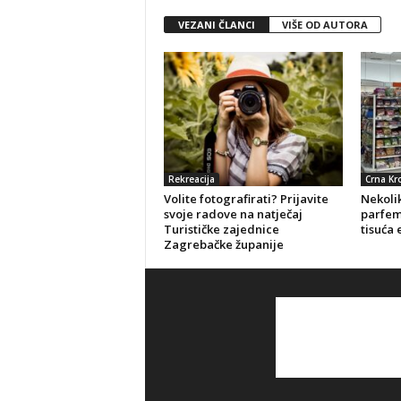
VEZANI ČLANCI
VIŠE OD AUTORA
Rekreacija
Crna Kr
Volite fotografirati? Prijavite
Nekolik
svoje radove na natječaj
parfeme
Turističke zajednice
tisuća 
Zagrebačke županije