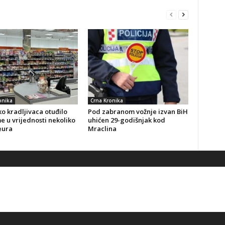
onika
Crna Kronika
o kradljivaca otuđilo
Pod zabranom vožnje izvan BiH
 u vrijednosti nekoliko
uhićen 29-godišnjak kod
eura
Mraclina