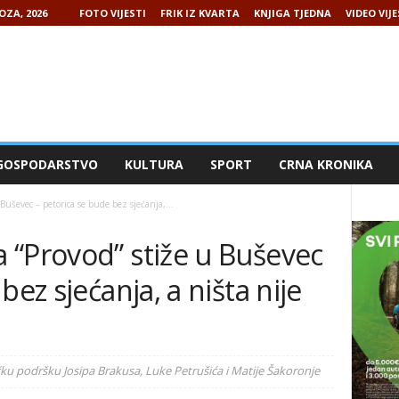
OZA, 2026
FOTO VIJESTI
FRIK IZ KVARTA
KNJIGA TJEDNA
VIDEO VIJE
GOSPODARSTVO
KULTURA
SPORT
CRNA KRONIKA
Buševec – petorica se bude bez sjećanja,...
 “Provod” stiže u Buševec
bez sjećanja, a ništa nije
ačku podršku Josipa Brakusa, Luke Petrušića i Matije Šakoronje