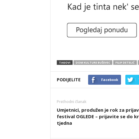
TAGOVI
DOM KULTURE BUŠEVEC
FILIP DETELIĆ
PODIJELITE
Facebook
Prethodni članak
Umjetnici, produžen je rok za prija
festival OGLEDE – prijavite se do kr
tjedna