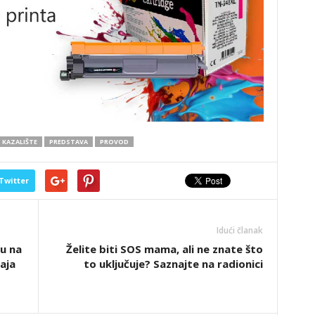
KAZALIŠTE
PREDSTAVA
PROVOD
Twitter
Idući članak
vu na
Želite biti SOS mama, ali ne znate što
aja
to uključuje? Saznajte na radionici