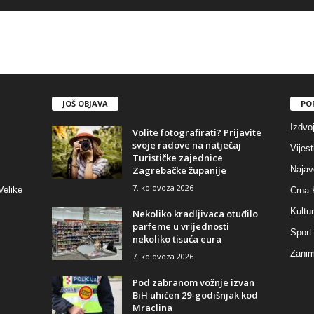
JOŠ OBJAVA
PO
Izdvo
Volite fotografirati? Prijavite
svoje radove na natječaj
Vijest
Turističke zajednice
Zagrebačke županije
Najav
7. kolovoza 2026
Velike
Crna 
Kultu
Nekoliko kradljivaca otuđilo
parfeme u vrijednosti
Sport
nekoliko tisuća eura
Zaniml
7. kolovoza 2026
Pod zabranom vožnje izvan
BiH uhićen 29-godišnjak kod
Mraclina