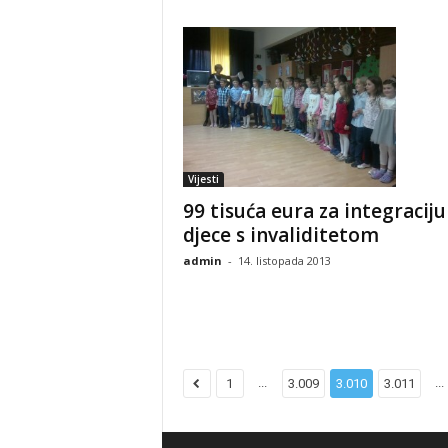
Vijesti
99 tisuća eura za integraciju
djece s invaliditetom
admin
-
14. listopada 2013
...
...
1
3.009
3.010
3.011