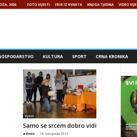
OZA, 2026
FOTO VIJESTI
FRIK IZ KVARTA
KNJIGA TJEDNA
VIDEO VIJE
GOSPODARSTVO
KULTURA
SPORT
CRNA KRONIKA
Vijesti
a
Samo se srcem dobro vidi
admin
-
14. listopada 2013