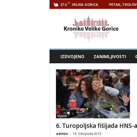
C
VELIKA GORICA
PETAK, 7 KOLOV
27.5
Kronike
Velike
Gorice
IZDVOJENO
ZANIMLJIVOSTI
Vijesti
6. Turopoljska fišijada HNS-
admin
-
14. listopada 2013