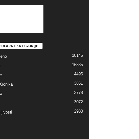
PULARNE KATEGORIJE
18145
jeno
16835
i
4495
e
3851
Kronika
3778
ra
3072
2983
jivosti