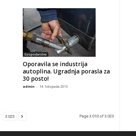
Gospodarstvo
Oporavila se industrija
autoplina. Ugradnja porasla za
30 posto!
admin
-
14. listopada 2013
Page 3.010 of 3.023
3.023