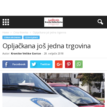
Home
Crna Kronika
Opljačkana još jedna trgovina
CRNA KRONIKA
IZDVOJENO
Opljačkana još jedna trgovina
Autor:
Kronike Velike Gorice
-
28. veljače 2018
Facebook
Twitter