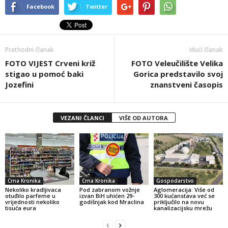
Facebook
Twitter
Prethodni članak
Idući članak
FOTO VIJEST Crveni križ
FOTO Veleučilište Velika
stigao u pomoć baki
Gorica predstavilo svoj
Jozefini
znanstveni časopis
VEZANI ČLANCI
VIŠE OD AUTORA
Crna Kronika
Crna Kronika
Gospodarstvo
Nekoliko kradljivaca
Pod zabranom vožnje
Aglomeracija: Više od
otuđilo parfeme u
izvan BiH uhićen 29-
300 kućanstava već se
vrijednosti nekoliko
godišnjak kod Mraclina
priključilo na novu
tisuća eura
kanalizacijsku mrežu