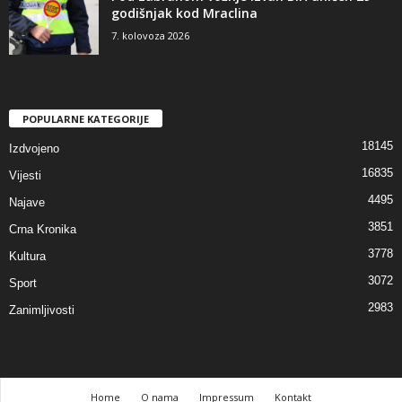
godišnjak kod Mraclina
7. kolovoza 2026
POPULARNE KATEGORIJE
18145
Izdvojeno
16835
Vijesti
4495
Najave
3851
Crna Kronika
3778
Kultura
3072
Sport
2983
Zanimljivosti
Home
O nama
Impressum
Kontakt