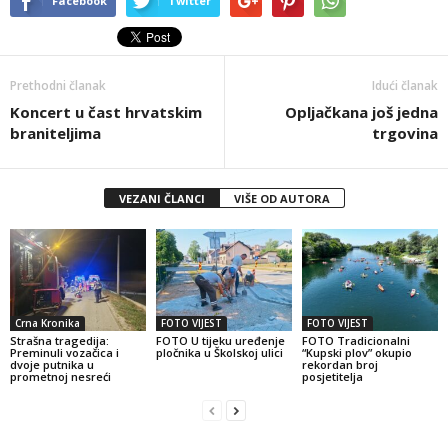
Facebook
Twitter
Prethodni članak
Idući članak
Koncert u čast hrvatskim
Opljačkana još jedna
braniteljima
trgovina
VEZANI ČLANCI
VIŠE OD AUTORA
Crna Kronika
FOTO VIJEST
FOTO VIJEST
Strašna tragedija:
FOTO U tijeku uređenje
FOTO Tradicionalni
Preminuli vozačica i
pločnika u Školskoj ulici
“Kupski plov” okupio
dvoje putnika u
rekordan broj
prometnoj nesreći
posjetitelja