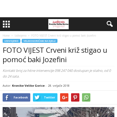
Home
Izdvojeno
FOTO VIJEST Crveni križ stigao u pomoć baki Jozefini
IZDVOJENO
VELIKOGORIČANI NA DJELU
FOTO VIJEST Crveni križ stigao u
pomoć baki Jozefini
Kontakt broj za hitne intervencije 098 247 040 dostupan je stalno, od 0
do 24 sata.
Autor:
Kronike Velike Gorice
-
28. veljače 2018
Facebook
Twitter