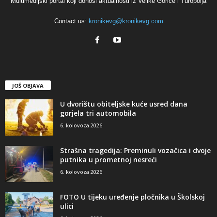
Multimedijski portal koji donosi aktualnosti iz Velike Gorice i Turopolja
Contact us:
kronikevg@kronikevg.com
JOŠ OBJAVA
U dvorištu obiteljske kuće usred dana
gorjela tri automobila
6. kolovoza 2026
Strašna tragedija: Preminuli vozačica i dvoje
putnika u prometnoj nesreći
6. kolovoza 2026
FOTO U tijeku uređenje pločnika u Školskoj
ulici