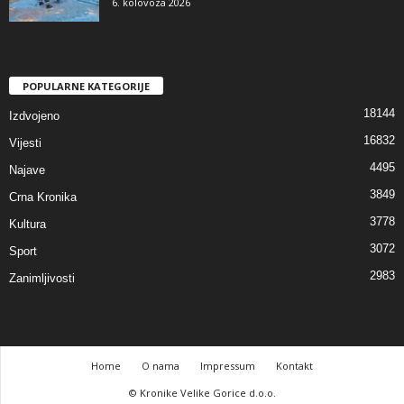
6. kolovoza 2026
POPULARNE KATEGORIJE
18144
Izdvojeno
16832
Vijesti
4495
Najave
3849
Crna Kronika
3778
Kultura
3072
Sport
2983
Zanimljivosti
Home
O nama
Impressum
Kontakt
© Kronike Velike Gorice d.o.o.