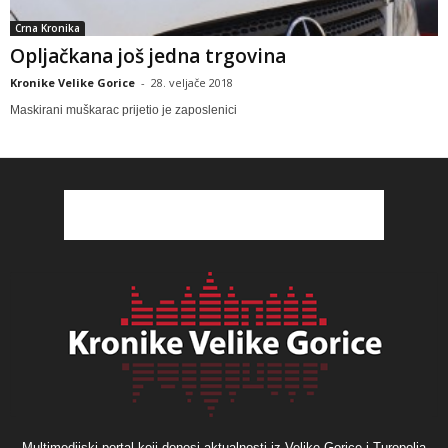
Crna Kronika
Opljačkana još jedna trgovina
Kronike Velike Gorice
-
28. veljače 2018
Maskirani muškarac prijetio je zaposlenici
Multimedijski portal koji donosi aktualnosti iz Velike Gorice i Turopolja