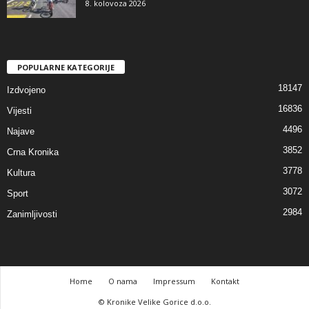
8. kolovoza 2026
POPULARNE KATEGORIJE
18147
Izdvojeno
16836
Vijesti
4496
Najave
3852
Crna Kronika
3778
Kultura
3072
Sport
2984
Zanimljivosti
Home
O nama
Impressum
Kontakt
© Kronike Velike Gorice d.o.o.