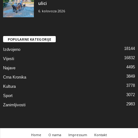
ulici
6. kolovoza 2026
POPULARNE KATEGORIJE
18144
Izdvojeno
16832
Vijesti
4495
Najave
3849
Crna Kronika
3778
Kultura
3072
Sport
2983
Zanimljivosti
Home
O nama
Impressum
Kontakt