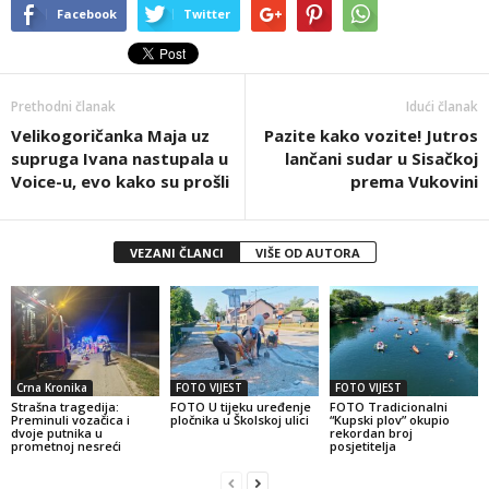
Facebook
Twitter
Prethodni članak
Idući članak
Velikogoričanka Maja uz
Pazite kako vozite! Jutros
supruga Ivana nastupala u
lančani sudar u Sisačkoj
Voice-u, evo kako su prošli
prema Vukovini
VEZANI ČLANCI
VIŠE OD AUTORA
Crna Kronika
FOTO VIJEST
FOTO VIJEST
Strašna tragedija:
FOTO U tijeku uređenje
FOTO Tradicionalni
Preminuli vozačica i
pločnika u Školskoj ulici
“Kupski plov” okupio
dvoje putnika u
rekordan broj
prometnoj nesreći
posjetitelja