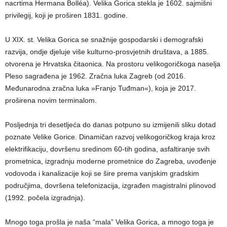
nacrtima Hermana Bolléa). Velika Gorica stekla je 1602. sajmišni
privilegij, koji je proširen 1831. godine.
U XIX. st. Velika Gorica se snažnije gospodarski i demografski
razvija, ondje djeluje više kulturno-prosvjetnih društava, a 1885.
otvorena je Hrvatska čitaonica. Na prostoru velikogoričkoga naselja
Pleso sagrađena je 1962. Zračna luka Zagreb (od 2016.
Međunarodna zračna luka »Franjo Tuđman«), koja je 2017.
proširena novim terminalom.
Posljednja tri desetljeća do danas potpuno su izmijenili sliku dotad
poznate Velike Gorice. Dinamičan razvoj velikogoričkog kraja kroz
elektrifikaciju, dovršenu sredinom 60-tih godina, asfaltiranje svih
prometnica, izgradnju moderne prometnice do Zagreba, uvođenje
vodovoda i kanalizacije koji se šire prema vanjskim gradskim
područjima, dovršena telefonizacija, izgrađen magistralni plinovod
(1992. počela izgradnja).
Mnogo toga prošla je naša “mala” Velika Gorica, a mnogo toga je