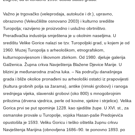
Važno je trgovačko (veleprodaja, autokuće i dr.), upravno,
obrazovno (Veleučilište osnovano 2003) i kulturno središte
Turopolja; razvijeno je proizvodno i uslužno obrtništvo.
Prerađivačka industrija smještena je u okolnim naseljima. U
središtu Velike Gorice nalazi se tzv. Turopoljski grad, u kojem je od
1960. Muzej Turopolja s arheološkom, etnografskom,
kulturnopovijesnom i likovnom zbirkom. Od 1980. djeluje galerija
Galženica. Župna crkva Navještenja Blažene Djevice Marije. U
blizini je međunarodna zračna luka. – Na području današnjega
grada i bliže okolice pronađeni su arheološki ostatci iz prapovijesti
(kultura grobnih polja sa žarama), antike (rimski grobovi) i ranoga
srednjega vijeka, slavenski grobovi (oko 800) s mnogobrojnim
prilozima (drvena vjedrica, perle od kovine, sjekire i strjelice). Velika
Gorica prvi se put spominje 1228. kao sjedište župe. U XVI. st., za
osmanske provale u Turopolje, vojska Hasan-paše Predojevića
opustošila je 1593. Veliku Goricu i teško oštetila župnu crkvu
Navještenja Marijina (obnovljena 1686–90. te ponovno 1893. po