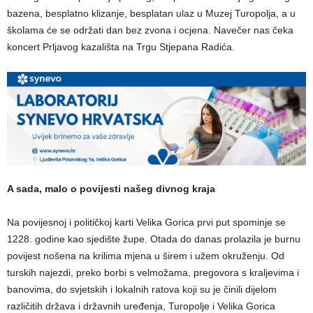
bazena, besplatno klizanje, besplatan ulaz u Muzej Turopolja, a u
školama će se održati dan bez zvona i ocjena. Navečer nas čeka
koncert Prljavog kazališta na Trgu Stjepana Radića.
A sada, malo o povijesti našeg divnog kraja
Na povijesnoj i političkoj karti Velika Gorica prvi put spominje se
1228. godine kao sjedište župe. Otada do danas prolazila je burnu
povijest nošena na krilima mjena u širem i užem okruženju. Od
turskih najezdi, preko borbi s velmožama, pregovora s kraljevima i
banovima, do svjetskih i lokalnih ratova koji su je činili dijelom
različitih država i državnih uređenja, Turopolje i Velika Gorica