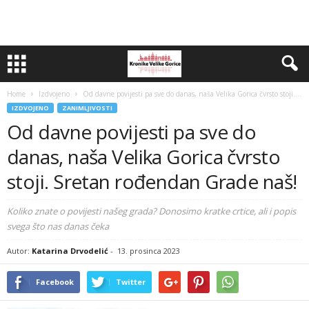
Home
Izdvojeno
Od davne povijesti pa sve do danas, naša Velika Gorica čvrsto stoji....
IZDVOJENO
ZANIMLJIVOSTI
Od davne povijesti pa sve do
danas, naša Velika Gorica čvrsto
stoji. Sretan rođendan Grade naš!
Koliko znate o povijesti našeg grada? Donosimo kratke crtice, ali i popis
svega što nas danas čeka
Autor:
Katarina Drvodelić
-
13. prosinca 2023
Facebook
Twitter