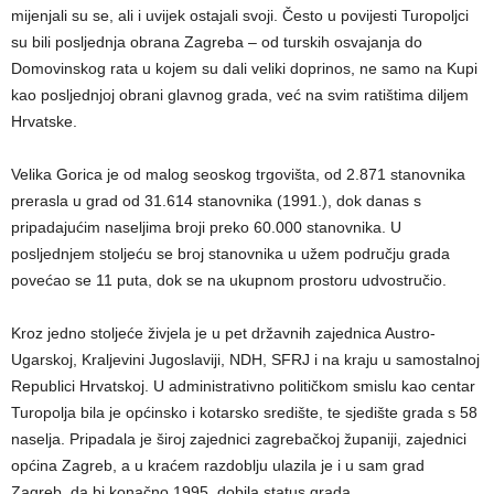
mijenjali su se, ali i uvijek ostajali svoji. Često u povijesti Turopoljci
su bili posljednja obrana Zagreba – od turskih osvajanja do
Domovinskog rata u kojem su dali veliki doprinos, ne samo na Kupi
kao posljednjoj obrani glavnog grada, već na svim ratištima diljem
Hrvatske.
Velika Gorica je od malog seoskog trgovišta, od 2.871 stanovnika
prerasla u grad od 31.614 stanovnika (1991.), dok danas s
pripadajućim naseljima broji preko 60.000 stanovnika. U
posljednjem stoljeću se broj stanovnika u užem području grada
povećao se 11 puta, dok se na ukupnom prostoru udvostručio.
Kroz jedno stoljeće živjela je u pet državnih zajednica Austro-
Ugarskoj, Kraljevini Jugoslaviji, NDH, SFRJ i na kraju u samostalnoj
Republici Hrvatskoj. U administrativno političkom smislu kao centar
Turopolja bila je općinsko i kotarsko središte, te sjedište grada s 58
naselja. Pripadala je široj zajednici zagrebačkoj županiji, zajednici
općina Zagreb, a u kraćem razdoblju ulazila je i u sam grad
Zagreb, da bi konačno 1995. dobila status grada.