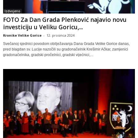
Izdvojeno
FOTO Za Dan Grada Plenković najavio novu
investiciju u Veliku Goricu,...
Kronike Velike Gorice
-
12. prosinca 2024
Svečanoj sjednici povodom obilježavanja Dana Grada Velike Gorice danas,
pred blagdan sv. Lucije nazočili su gradonačelnik Krešimir Ačkar, zamjenici
gradonačelnika, gradski pročelnici, gradski vijećnici,...