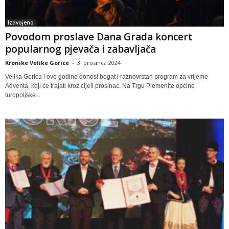
Izdvojeno
Povodom proslave Dana Grada koncert
popularnog pjevača i zabavljača
Kronike Velike Gorice
-
3. prosinca 2024
Velika Gorica i ove godine donosi bogat i raznovrstan program za vrijeme
Adventa, koji će trajati kroz cijeli prosinac. Na Trgu Plemenite općine
turopoljske...