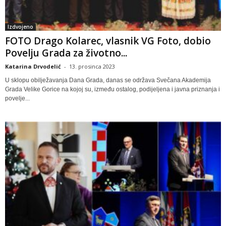
Izdvojeno
FOTO Drago Kolarec, vlasnik VG Foto, dobio
Povelju Grada za životno...
Katarina Drvodelić
-
13. prosinca 2023
U sklopu obilježavanja Dana Grada, danas se održava Svečana Akademija
Grada Velike Gorice na kojoj su, između ostalog, podijeljena i javna priznanja i
povelje...