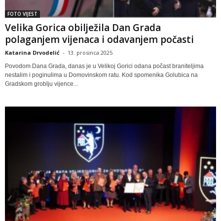
FOTO VIJEST
Velika Gorica obilježila Dan Grada
polaganjem vijenaca i odavanjem počasti
Katarina Drvodelić
-
13. prosinca 2025
Povodom Dana Grada, danas je u Velikoj Gorici odana počast braniteljima
nestalim i poginulima u Domovinskom ratu. Kod spomenika Golubica na
Gradskom groblju vijence...