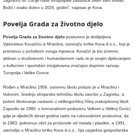
zagovoru sv. Lucije naše turopoljske zaštitnice želim vam sretan
Božić i svako dobro u 2025. godini”, napisao je Kova.
Povelja Grada za životno djelo
Povelja Grada za životno djelo
postumno je dodijeljena
Vjekoslavu Kovačiću iz Mraclina, osnivaču tvrtke Kova d.o.o., koji je
preminuo u početkom ovoga mjeseca. Kovačić je bio iznimno
aktivan u društvenom i humanitarnom radu te je svojim djelovanjem
u kulturnim i sportskim inicijativama značajno doprinio razvoju
Turopolja i Velike Gorice.
Rođen u Mraclinu 1956. osnovnu školu polazio je u Mraclinu i
Vukovini, Srednju strojarsko-tehničku školu završio u Zagrebu, a
potom školovanje nastavio u velikogoričkoj Višoj zrakoplovnoj školi.
Zaposlio se 1980. u komunalnom poduzeću Velkom u Velikoj Gorici,
gdje je sljedećih devet godina radio na rukovodećim poslovima, da
bi 1983. pokrenuo obrt za proizvode od metala i plastike, a 1991.
utemeljio u Mraclinu tvrtku Kova d.o.o., čija uspješna gospodarska