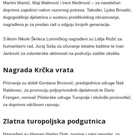
Martini Mamić, Maji Malinović i Ireni Meštrović – za nesebičan
doprinos zajednici nakon razornog potresa. Također, Ljuba Brnadić,
dugogodišnja djelatnica u sustavu predškolskog obrazovanja,
nagrađena je za predan rad u odgoju brojnih generacija.
S likom Nikole Škrleca Lomničkog nagrađeni su Lidija Rožić za
humanitarni rad, Juraj Suša za očuvanje lokalne baštine te Ivan
Janković za volonterske aktivnosti na području zaštite okoliša.
Nagrada Krčka vrata
Priznanja su dobili Gordana Brozović, predsjednica udruge Naš
Rakitovec, za promociju poljoprivrednih djelatnosti te Dario
Frangen, osnivač Pčelarske udruge Turopolje i ekološki proizvođač,
za doprinos održivom razvoju.
Zlatna turopoljska podgutnica
Nagrađeni su Hassan Haidar Diab, novinar i ratni reporter, za