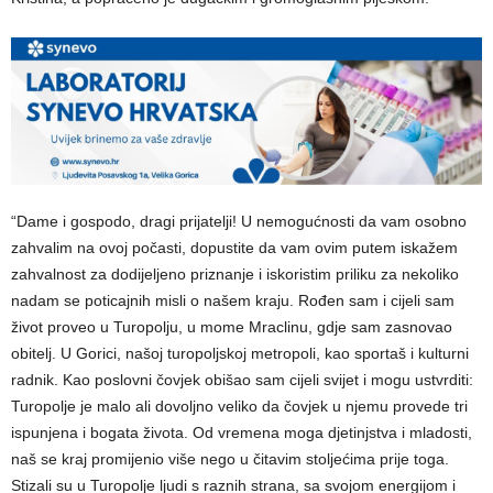
“Dame i gospodo, dragi prijatelji! U nemogućnosti da vam osobno
zahvalim na ovoj počasti, dopustite da vam ovim putem iskažem
zahvalnost za dodijeljeno priznanje i iskoristim priliku za nekoliko
nadam se poticajnih misli o našem kraju. Rođen sam i cijeli sam
život proveo u Turopolju, u mome Mraclinu, gdje sam zasnovao
obitelj. U Gorici, našoj turopoljskoj metropoli, kao sportaš i kulturni
radnik. Kao poslovni čovjek obišao sam cijeli svijet i mogu ustvrditi:
Turopolje je malo ali dovoljno veliko da čovjek u njemu provede tri
ispunjena i bogata života. Od vremena moga djetinjstva i mladosti,
naš se kraj promijenio više nego u čitavim stoljećima prije toga.
Stizali su u Turopolje ljudi s raznih strana, sa svojom energijom i