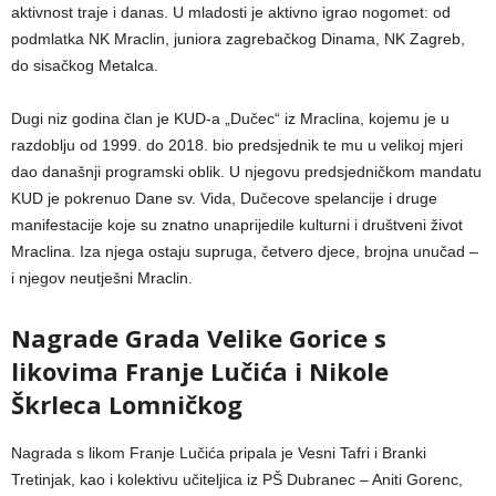
aktivnost traje i danas. U mladosti je aktivno igrao nogomet: od
podmlatka NK Mraclin, juniora zagrebačkog Dinama, NK Zagreb,
do sisačkog Metalca.
Dugi niz godina član je KUD-a „Dučec“ iz Mraclina, kojemu je u
razdoblju od 1999. do 2018. bio predsjednik te mu u velikoj mjeri
dao današnji programski oblik. U njegovu predsjedničkom mandatu
KUD je pokrenuo Dane sv. Vida, Dučecove spelancije i druge
manifestacije koje su znatno unaprijedile kulturni i društveni život
Mraclina. Iza njega ostaju supruga, četvero djece, brojna unučad –
i njegov neutješni Mraclin.
Nagrade Grada Velike Gorice s
likovima Franje Lučića i Nikole
Škrleca Lomničkog
Nagrada s likom Franje Lučića pripala je Vesni Tafri i Branki
Tretinjak, kao i kolektivu učiteljica iz PŠ Dubranec – Aniti Gorenc,