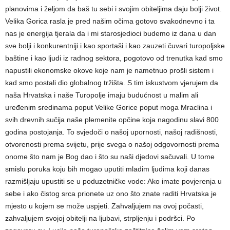
planovima i željom da baš tu sebi i svojim obiteljima daju bolji život.
Velika Gorica rasla je pred našim očima gotovo svakodnevno i ta
nas je energija tjerala da i mi starosjedioci budemo iz dana u dan
sve bolji i konkurentniji i kao sportaši i kao zauzeti čuvari turopoljske
baštine i kao ljudi iz radnog sektora, pogotovo od trenutka kad smo
napustili ekonomske okove koje nam je nametnuo prošli sistem i
kad smo postali dio globalnog tržišta. S tim iskustvom vjerujem da
naša Hrvatska i naše Turopolje imaju budućnost u malim ali
uređenim sredinama poput Velike Gorice poput moga Mraclina i
svih drevnih sučija naše plemenite opčine koja nagodinu slavi 800
godina postojanja. To svjedoči o našoj upornosti, našoj radišnosti,
otvorenosti prema svijetu, prije svega o našoj odgovornosti prema
onome što nam je Bog dao i što su naši djedovi sačuvali. U tome
smislu poruka koju bih mogao uputiti mladim ljudima koji danas
razmišljaju upustiti se u poduzetničke vode: Ako imate povjerenja u
sebe i ako čistog srca prionete uz ono što znate raditi Hrvatska je
mjesto u kojem se može uspjeti. Zahvaljujem na ovoj počasti,
zahvaljujem svojoj obitelji na ljubavi, strpljenju i podršci. Po