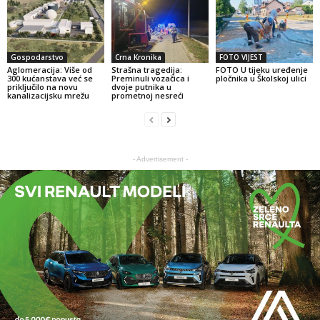
Gospodarstvo
Crna Kronika
FOTO VIJEST
Aglomeracija: Više od
Strašna tragedija:
FOTO U tijeku uređenje
300 kućanstava već se
Preminuli vozačica i
pločnika u Školskoj ulici
priključilo na novu
dvoje putnika u
kanalizacijsku mrežu
prometnoj nesreći
- Advertisement -