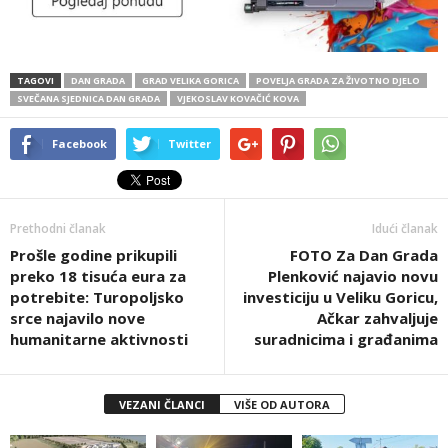
TAGOVI
DAN GRADA
GRAD VELIKA GORICA
POVELJA GRADA ZA ŽIVOTNO DJELO
SVEČANA SJEDNICA DAN GRADA
VJEKOSLAV KOVAČIĆ KOVA
Facebook
Twitter
Prethodni članak
Idući članak
Prošle godine prikupili
FOTO Za Dan Grada
preko 18 tisuća eura za
Plenković najavio novu
potrebite: Turopoljsko
investiciju u Veliku Goricu,
srce najavilo nove
Ačkar zahvaljuje
humanitarne aktivnosti
suradnicima i građanima
VEZANI ČLANCI
VIŠE OD AUTORA