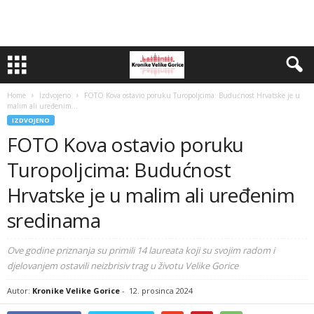
Home
Izdvojeno
FOTO Kova ostavio poruku Turopoljcima: Budućnost Hrvatske je u
malim ali uređenim...
IZDVOJENO
FOTO Kova ostavio poruku
Turopoljcima: Budućnost
Hrvatske je u malim ali uređenim
sredinama
Ove godine priznanja su primili 14 laureata koji su svojim radom i
djelovanjem ostavili neizbrisiv trag u životu Velike Gorice
Autor:
Kronike Velike Gorice
-
12. prosinca 2024