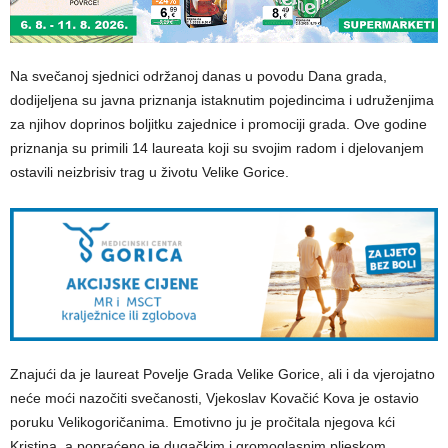
Na svečanoj sjednici održanoj danas u povodu Dana grada,
dodijeljena su javna priznanja istaknutim pojedincima i udruženjima
za njihov doprinos boljitku zajednice i promociji grada. Ove godine
priznanja su primili 14 laureata koji su svojim radom i djelovanjem
ostavili neizbrisiv trag u životu Velike Gorice.
Znajući da je laureat Povelje Grada Velike Gorice, ali i da vjerojatno
neće moći nazočiti svečanosti, Vjekoslav Kovačić Kova je ostavio
poruku Velikogoričanima. Emotivno ju je pročitala njegova kći
Kristina, a popraćeno je dugačkim i gromoglasnim pljeskom.