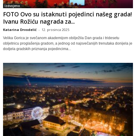
Izdvojeno
FOTO Ovo su istaknuti pojedinci našeg grada!
Ivanu Rožiću nagrada za...
Katarina Drvodelić
-
12. prosinca 2025
Velika Gorica je svečanom akademijom obilježila Dan grada i tridesetu
obljetnicu proglašenja gradom, a jednog od najsvečanijih trenutaka donijela je
dodjela gradskih priznanja pojedincima...