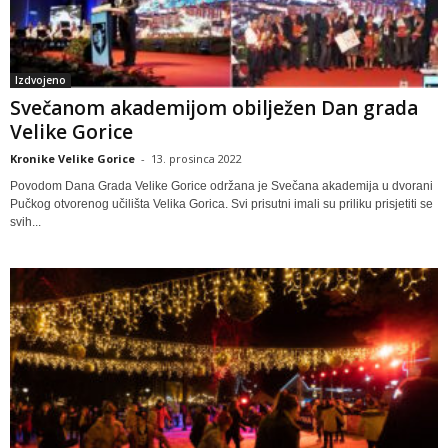
Izdvojeno
Svečanom akademijom obilježen Dan grada
Velike Gorice
Kronike Velike Gorice
-
13. prosinca 2022
Povodom Dana Grada Velike Gorice održana je Svečana akademija u dvorani
Pučkog otvorenog učilišta Velika Gorica. Svi prisutni imali su priliku prisjetiti se
svih...