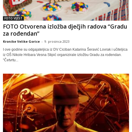
FOTO VIJEST
FOTO Otvorena izložba dječjih radova “Gradu
za rođendan”
Kronike Velike Gorice
-
9. prosinca 2023
I ove godine su odgajateljica iz DV Ciciban Katarina Šeravić Lovrak i učiteljica
iz OŠ Nikole Hribara Vesna Stipić organizirale izložbu Gradu za rođendan.
"Četvrtu...