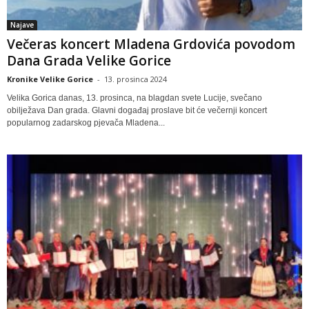
Najave
Večeras koncert Mladena Grdovića povodom
Dana Grada Velike Gorice
Kronike Velike Gorice
-
13. prosinca 2024
Velika Gorica danas, 13. prosinca, na blagdan svete Lucije, svečano
obilježava Dan grada. Glavni događaj proslave bit će večernji koncert
popularnog zadarskog pjevača Mladena...