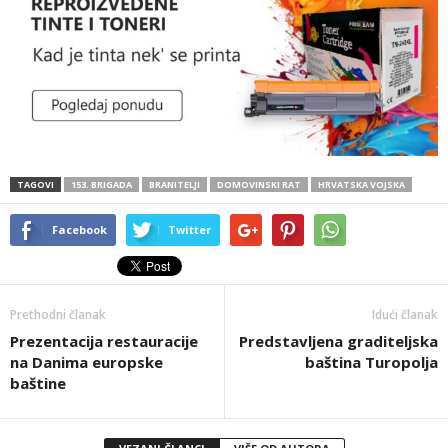
TAGOVI
153. BRIGADA
BRANITELJI
DOMOVINSKI RAT
HRVATSKA VOJSKA
Facebook
Twitter
Prethodni članak
Idući članak
Prezentacija restauracije
Predstavljena graditeljska
na Danima europske
baština Turopolja
baštine