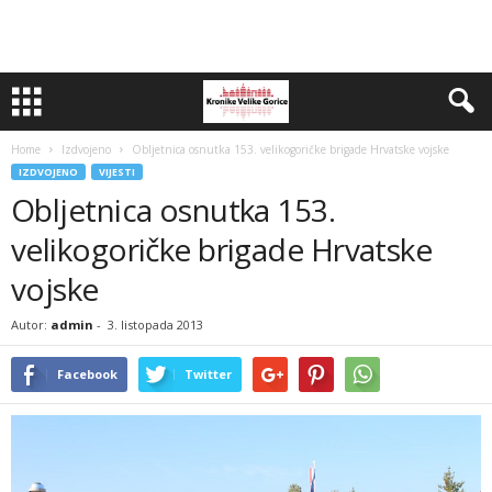
Home
Izdvojeno
Obljetnica osnutka 153. velikogoričke brigade Hrvatske vojske
IZDVOJENO
VIJESTI
Obljetnica osnutka 153.
velikogoričke brigade Hrvatske
vojske
Autor:
admin
-
3. listopada 2013
Facebook
Twitter