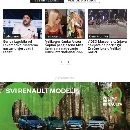
VEZANI ČLANCI
VIŠE OD AUTORA
Izdvojeno
Izdvojeno
Crna Kronika
Gorica izgubila od
Velikogoričanka Antea
VIDEO Masovna tučnjava
Lokomotive: “Moramo
Šapina proglašena Miss
navijača na parkingu
nastaviti vjerovati i
šarma na natjecanju
Zračne luke u Velikoj
raditi”
Bikini International 2026.
Gorici
- Advertisement -