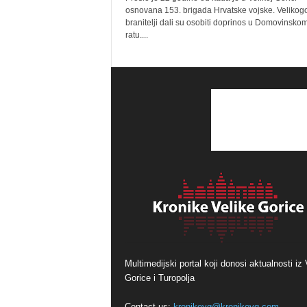
osnovana 153. brigada Hrvatske vojske. Velikogo
branitelji dali su osobiti doprinos u Domovinsko
ratu....
Multimedijski portal koji donosi aktualnosti iz 
Gorice i Turopolja
Contact us:
kronikevg@kronikevg.com