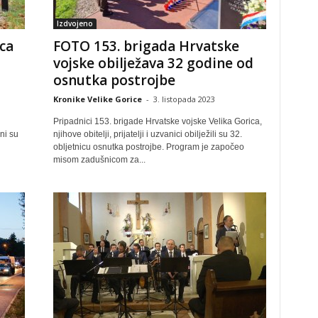
Izdvojeno
ca
FOTO 153. brigada Hrvatske
vojske obilježava 32 godine od
osnutka postrojbe
Kronike Velike Gorice
-
3. listopada 2023
Pripadnici 153. brigade Hrvatske vojske Velika Gorica,
ni su
njihove obitelji, prijatelji i uzvanici obilježili su 32.
obljetnicu osnutka postrojbe. Program je započeo
misom zadušnicom za...