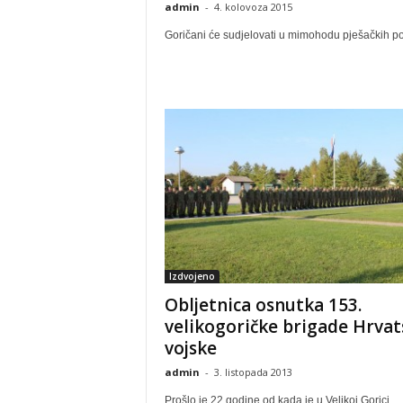
admin
-
4. kolovoza 2015
Goričani će sudjelovati u mimohodu pješačkih po
Izdvojeno
Obljetnica osnutka 153.
velikogoričke brigade Hrvat
vojske
admin
-
3. listopada 2013
Prošlo je 22 godine od kada je u Velikoj Gorici