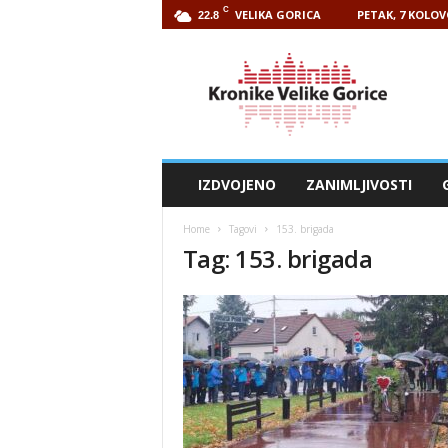
C
VELIKA GORICA
PETAK, 7 KOLOV
22.8
Kronike
Velike
Gorice
IZDVOJENO
ZANIMLJIVOSTI
Home
Tagovi
153. brigada
Tag: 153. brigada