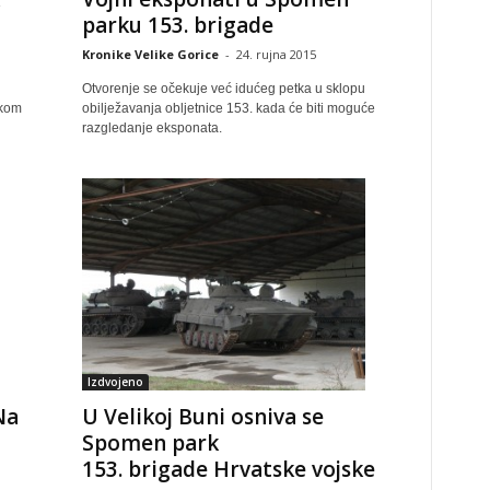
parku 153. brigade
Kronike Velike Gorice
-
24. rujna 2015
Otvorenje se očekuje već idućeg petka u sklopu
skom
obilježavanja obljetnice 153. kada će biti moguće
razgledanje eksponata.
Izdvojeno
Na
U Velikoj Buni osniva se
Spomen park
153. brigade Hrvatske vojske