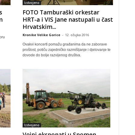
Izdvojeno
s
FOTO Tamburaški orkestar
m
HRT-a i VIS Jane nastupali u čast
Hrvatskim...
Kronike Velike Gorice
-
12. ožujka 2016
oru
Ovakvi koncerti pomažu građanima da ne zaborave
prošlost, potiču zajedničko razmišljanje i djelovanje te
dovode do bolje razvijenog društva.
Izdvojeno
Vojni eksponati u Spomen