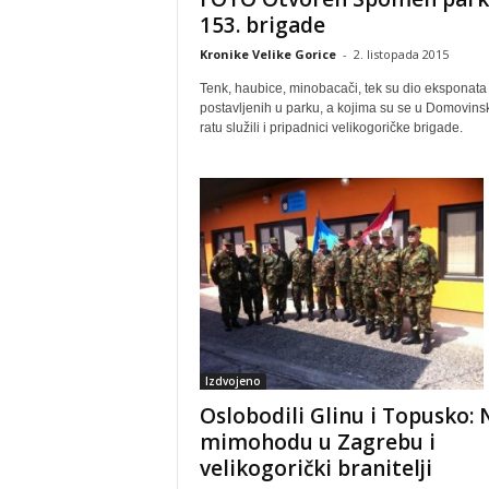
153. brigade
Kronike Velike Gorice
-
2. listopada 2015
Tenk, haubice, minobacači, tek su dio eksponata
postavljenih u parku, a kojima su se u Domovin
ratu služili i pripadnici velikogoričke brigade.
Izdvojeno
Oslobodili Glinu i Topusko: 
mimohodu u Zagrebu i
velikogorički branitelji