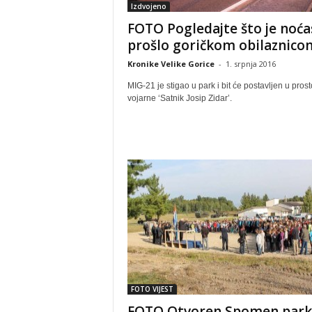
Izdvojeno
FOTO Pogledajte što je noća
prošlo goričkom obilaznico
Kronike Velike Gorice
-
1. srpnja 2016
MIG-21 je stigao u park i bit će postavljen u prost
vojarne ‘Satnik Josip Zidar’.
FOTO VIJEST
FOTO Otvoren Spomen park