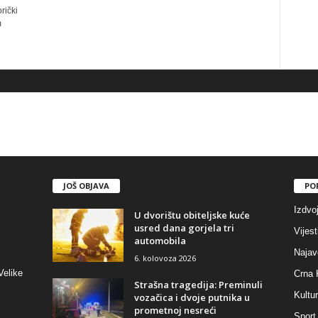
rički
m
JOŠ OBJAVA
PO
Izdvo
U dvorištu obiteljske kuće
usred dana gorjela tri
Vijest
automobila
Najav
6. kolovoza 2026
Velike
Crna 
Strašna tragedija: Preminuli
Kultu
vozačica i dvoje putnika u
prometnoj nesreći
Sport