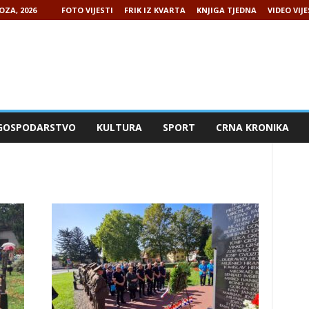
OZA, 2026
FOTO VIJESTI
FRIK IZ KVARTA
KNJIGA TJEDNA
VIDEO VIJE
GOSPODARSTVO
KULTURA
SPORT
CRNA KRONIKA