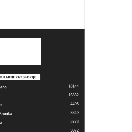
PULARNE KATEGORIJE
18144
jeno
16832
i
4495
e
3849
Kronika
3778
ra
3072