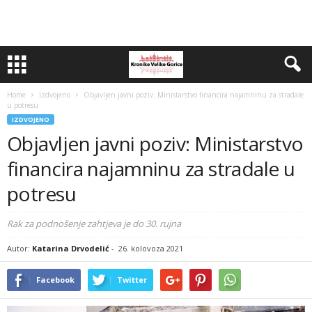
Home
Izdvojeno
Objavljen javni poziv: Ministarstvo financira najamninu za stradale
u potresu
IZDVOJENO
Objavljen javni poziv: Ministarstvo
financira najamninu za stradale u
potresu
Rak za podnošenje zahtjeva je do 30. rujna
Autor:
Katarina Drvodelić
-
26. kolovoza 2021
Facebook
Twitter