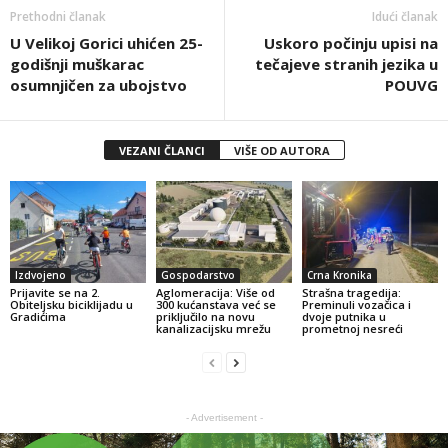
Prethodni članak
Idući članak
U Velikoj Gorici uhićen 25-
Uskoro počinju upisi na
godišnji muškarac
tečajeve stranih jezika u
osumnjičen za ubojstvo
POUVG
VEZANI ČLANCI
VIŠE OD AUTORA
Izdvojeno
Gospodarstvo
Crna Kronika
Prijavite se na 2.
Aglomeracija: Više od
Strašna tragedija:
Obiteljsku biciklijadu u
300 kućanstava već se
Preminuli vozačica i
Gradićima
priključilo na novu
dvoje putnika u
kanalizacijsku mrežu
prometnoj nesreći
- Advertisement -