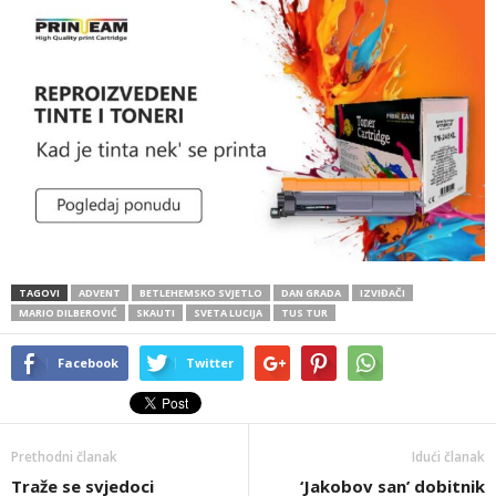
TAGOVI
ADVENT
BETLEHEMSKO SVJETLO
DAN GRADA
IZVIĐAČI
MARIO DILBEROVIĆ
SKAUTI
SVETA LUCIJA
TUS TUR
Facebook
Twitter
Prethodni članak
Idući članak
Traže se svjedoci
‘Jakobov san’ dobitnik