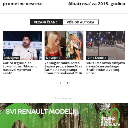
prometne nesreće
‘Albatrosa’ za 2015. godinu
VEZANI ČLANCI
VIŠE OD AUTORA
Izdvojeno
Izdvojeno
Crna Kronika
Gorica izgubila od
Velikogoričanka Antea
VIDEO Masovna tučnjava
Lokomotive: “Moramo
Šapina proglašena Miss
navijača na parkingu
nastaviti vjerovati i
šarma na natjecanju
Zračne luke u Velikoj
raditi”
Bikini International 2026.
Gorici
- Advertisement -