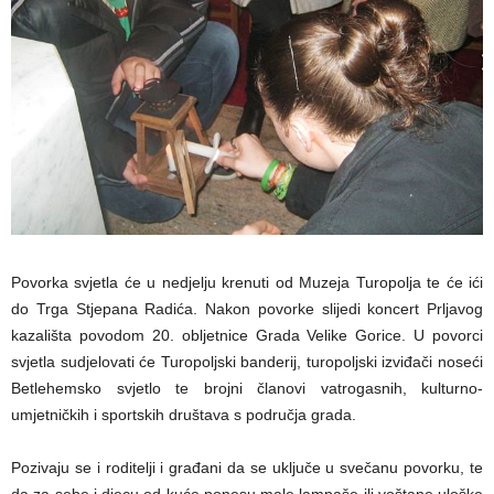
Povorka svjetla će u nedjelju krenuti od Muzeja Turopolja te će ići
do Trga Stjepana Radića. Nakon povorke slijedi koncert Prljavog
kazališta povodom 20. obljetnice Grada Velike Gorice. U povorci
svjetla sudjelovati će Turopoljski banderij, turopoljski izviđači noseći
Betlehemsko svjetlo te brojni članovi vatrogasnih, kulturno-
umjetničkih i sportskih društava s područja grada.
Pozivaju se i roditelji i građani da se uključe u svečanu povorku, te