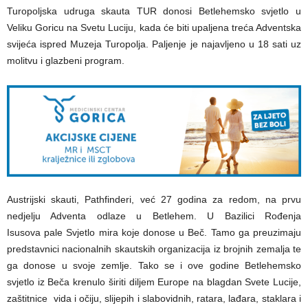
Turopoljska udruga skauta TUR donosi Betlehemsko svjetlo u
Veliku Goricu na Svetu Luciju, kada će biti upaljena treća Adventska
svijeća ispred Muzeja Turopolja. Paljenje je najavljeno u 18 sati uz
molitvu i glazbeni program.
Austrijski skauti, Pathfinderi, već 27 godina za redom, na prvu
nedjelju Adventa odlaze u Betlehem. U Bazilici Rođenja
Isusova pale Svjetlo mira koje donose u Beč. Tamo ga preuzimaju
predstavnici nacionalnih skautskih organizacija iz brojnih zemalja te
ga donose u svoje zemlje. Tako se i ove godine Betlehemsko
svjetlo iz Beča krenulo širiti diljem Europe na blagdan Svete Lucije,
zaštitnice vida i očiju, slijepih i slabovidnih, ratara, lađara, staklara i