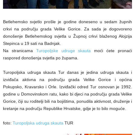
Betlehemsko svjetlo prošle je godine doneseno u sedam župnih
crkvi na području grada Velike Gorice. Za sada je dogovoreno
donošenje Betlehemskog svjetla u Župnoj crkvi blaženog Alojzija
Stepinca u 19 sati na Badnjak.
Na stranicama
Turopoljske udruge skauta
moći ćete pronaći
raspored donošenja svjetla po župama.
Turopoljska udruga skauta Tur danas je jedina udruga skauta i
izviđača aktivna na području grada Velike Gorice i općina
Pokupsko, Kravarsko i Orle. Izviđački odred Tur osnovan je 1992.
godine u Domovinskom ratu, kako bi djeci na području grada Velike
Gorice, čiji su roditelji bili na bojištima, ponudila aktivnost, druženje i
kretanje na području Republike Hrvatske, gdje je to bilo moguće.
foto:
Turopoljska udruga skauta
TUR