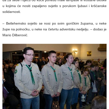
da za sebe i djecu od kuće ponesu male lampaše ili voštane uloške
u kojima će nositi zapaljeno svjetlo s porukom ljubavi i kršćanske
solidarnosti.
– Betlehemsko svjetlo se nosi po svim goričkim župama, u neke
župe na polnoćku, u neke na četvrtu adventsku nedjelju. – dodao je
Mario Dilberović.