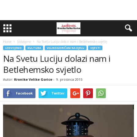
Home
Izdvojeno
Na Svetu Luciju dolazi nam i Betlehemsko svjetlo
IZDVOJENO
KULTURA
VELIKOGORIČANI NA DJELU
VIJESTI
Na Svetu Luciju dolazi nam i
Betlehemsko svjetlo
Autor:
Kronike Velike Gorice
-
9. prosinca 2015
Facebook
Twitter