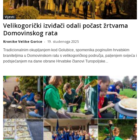
Vijesti
Velikogorički izviđači odali počast žrtvama
Domovinskog rata
Kronike Velike Gorice
-
19. studenoga 2025
Tradicionalnim okupljanjem kod Golubice, spomenika poginulim hrvatskim
braniteljima u Domovinskom ratu s velikogoričkog područja, paljenjem svijeća i
podsjećanjem na dane obrane Hrvatske članovi Turopoljske...