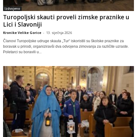
Izdvojeno
Turopoljski skauti proveli zimske praznike u
Lici i Slavoniji
Kronike Velike Gorice
-
13. siječnja 2026
Članovi Turopoljske udruge skauta „Tur“ iskoristili su školske praznike za
boravak u prirodi, organiziravši dva odvojena zimovanja za različite uzraste.
Poletarci su boravili u...