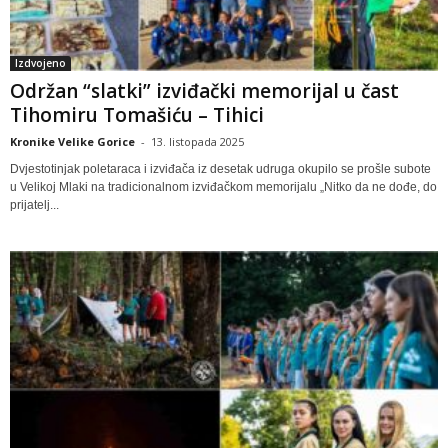
Izdvojeno
Održan “slatki” izviđački memorijal u čast
Tihomiru Tomašiću – Tihici
Kronike Velike Gorice
-
13. listopada 2025
Dvjestotinjak poletaraca i izviđača iz desetak udruga okupilo se prošle subote
u Velikoj Mlaki na tradicionalnom izviđačkom memorijalu „Nitko da ne dođe, do
prijatelj...