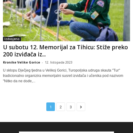
Izdvojeno
U subotu 12. Memorijal za Tihicu: Stiže preko
200 izviđača iz...
Kronike Velike Gorice
-
12. listopada 2023
U sklopu Dječjeg tjedna u Velikoj Gorici, Turopoljska udruga skauta "Tur"
tradicionalno organizira memorijalni susret izviđača i učenika pod nazivom
"Nitko da ne dođe,...
1
2
3