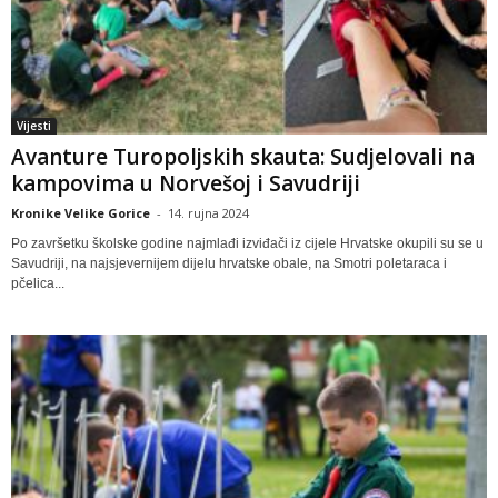
Vijesti
Avanture Turopoljskih skauta: Sudjelovali na
kampovima u Norvešoj i Savudriji
Kronike Velike Gorice
-
14. rujna 2024
Po završetku školske godine najmlađi izviđači iz cijele Hrvatske okupili su se u
Savudriji, na najsjevernijem dijelu hrvatske obale, na Smotri poletaraca i
pčelica...