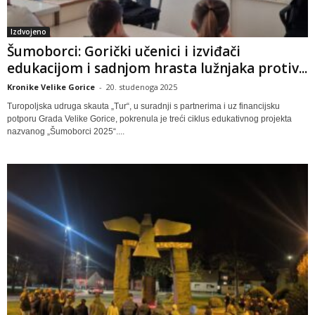
Izdvojeno
Šumoborci: Gorički učenici i izviđači
edukacijom i sadnjom hrasta lužnjaka protiv...
Kronike Velike Gorice
-
20. studenoga 2025
Turopoljska udruga skauta „Tur“, u suradnji s partnerima i uz financijsku
potporu Grada Velike Gorice, pokrenula je treći ciklus edukativnog projekta
nazvanog „Šumoborci 2025“....