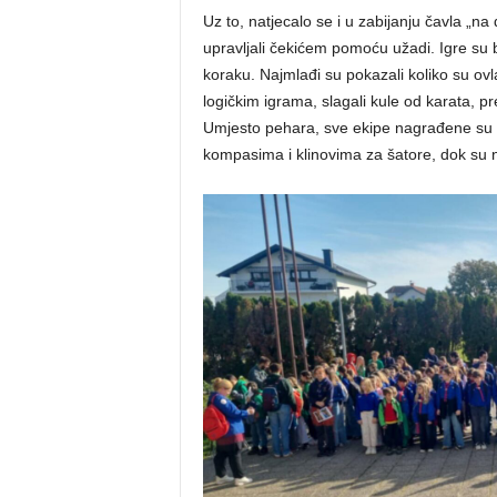
Uz to, natjecalo se i u zabijanju čavla „na 
upravljali čekićem pomoću užadi. Igre su b
koraku. Najmlađi su pokazali koliko su ovl
logičkim igrama, slagali kule od karata, pr
Umjesto pehara, sve ekipe nagrađene su p
kompasima i klinovima za šatore, dok su na