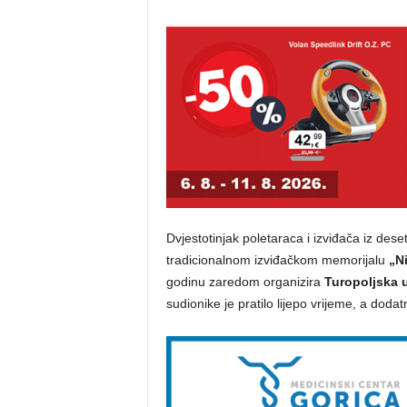
Dvjestotinjak poletaraca i izviđača iz des
tradicionalnom izviđačkom memorijalu
„Ni
godinu zaredom organizira
Turopoljska u
sudionike je pratilo lijepo vrijeme, a doda