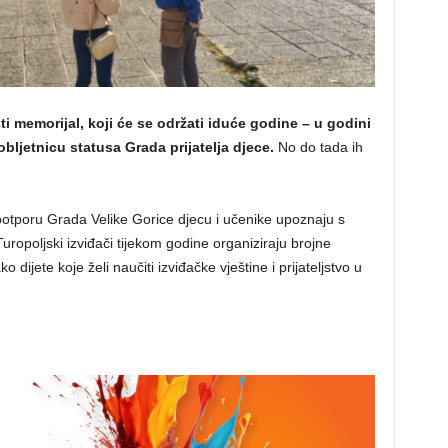
ti memorijal, koji će se održati iduće godine – u godini
obljetnicu statusa Grada prijatelja djece.
No do tada ih
 potporu Grada Velike Gorice djecu i učenike upoznaju s
ropoljski izviđači tijekom godine organiziraju brojne
o dijete koje želi naučiti izviđačke vještine i prijateljstvo u