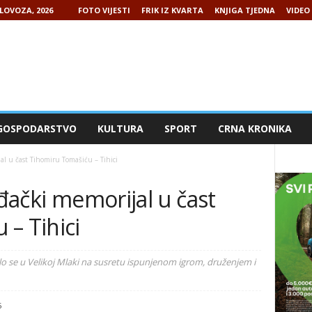
LOVOZA, 2026
FOTO VIJESTI
FRIK IZ KVARTA
KNJIGA TJEDNA
VIDEO 
GOSPODARSTVO
KULTURA
SPORT
CRNA KRONIKA
al u čast Tihomiru Tomašiću – Tihici
iđački memorijal u čast
– Tihici
pilo se u Velikoj Mlaki na susretu ispunjenom igrom, druženjem i
5