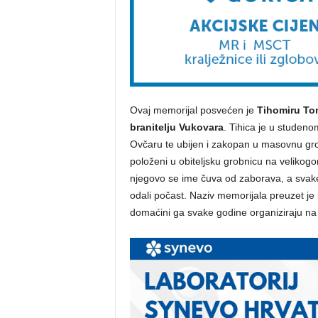
Ovaj memorijal posvećen je
Tihomiru Tom
branitelju Vukovara
. Tihica je u studen
Ovčaru te ubijen i zakopan u masovnu gro
položeni u obiteljsku grobnicu na velikogo
njegovo se ime čuva od zaborava, a svake 
odali počast. Naziv memorijala preuzet je
domaćini ga svake godine organiziraju na d