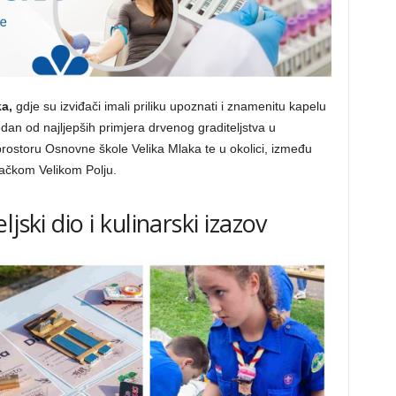
a,
gdje su izviđači imali priliku upoznati i znamenitu kapelu
edan od najljepših primjera drvenog graditeljstva u
prostoru Osnovne škole Velika Mlaka te u okolici, između
bačkom Velikom Polju.
jski dio i kulinarski izazov