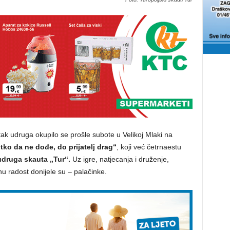
etak udruga okupilo se prošle subote u Velikoj Mlaki na
tko da ne dođe, do prijatelj drag“
, koji već četrnaestu
druga skauta „Tur“.
Uz igre, natjecanja i druženje,
tnu radost donijele su – palačinke.