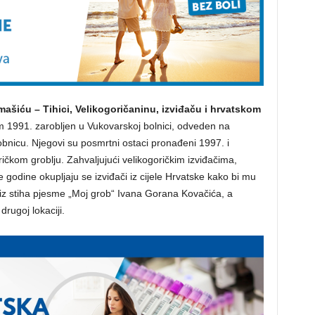
ašiću – Tihici, Velikogoričaninu, izviđaču i hrvatskom
om 1991. zarobljen u Vukovarskoj bolnici, odveden na
bnicu. Njegovi su posmrtni ostaci pronađeni 1997. i
ričkom groblju. Zahvaljujući velikogoričkim izviđačima,
godine okupljaju se izviđači iz cijele Hrvatske kako bi mu
 iz stiha pjesme „Moj grob“ Ivana Gorana Kovačića, a
rugoj lokaciji.