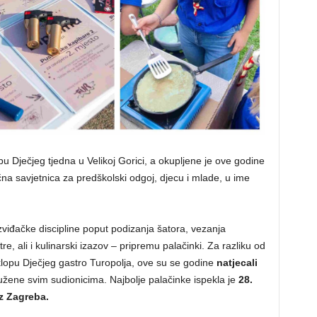
u Dječjeg tjedna u Velikoj Gorici, a okupljene je ove godine
na savjetnica za predškolski odgoj, djecu i mlade, u ime
izviđačke discipline poput podizanja šatora, vezanja
re, ali i kulinarski izazov – pripremu palačinki. Za razliku od
klopu Dječjeg gastro Turopolja, ove su se godine
natjecali
žene svim sudionicima. Najbolje palačinke ispekla je
28.
z Zagreba.