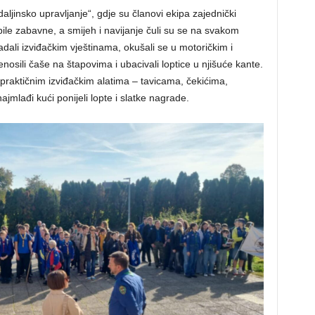
daljinsko upravljanje“, gdje su članovi ekipa zajednički
ile zabavne, a smijeh i navijanje čuli su se na svakom
adali izviđačkim vještinama, okušali se u motoričkim i
enosili čaše na štapovima i ubacivali loptice u njišuće kante.
raktičnim izviđačkim alatima – tavicama, čekićima,
jmlađi kući ponijeli lopte i slatke nagrade.