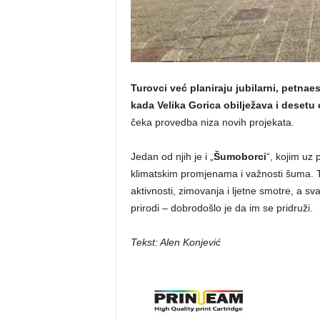
Turovci već planiraju jubilarni, petnaes
kada Velika Gorica obilježava i desetu 
čeka provedba niza novih projekata.
Jedan od njih je i „
Šumoborci
“, kojim uz
klimatskim promjenama i važnosti šuma. Tu
aktivnosti, zimovanja i ljetne smotre, a svak
prirodi – dobrodošlo je da im se pridruži.
Tekst: Alen Konjević