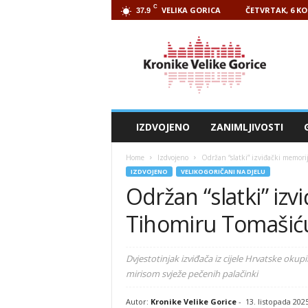
C
VELIKA GORICA
ČETVRTAK, 6 KO
37.9
Kronike
Velike
Gorice
IZDVOJENO
ZANIMLJIVOSTI
Home
Izdvojeno
Održan “slatki” izviđački memorij
IZDVOJENO
VELIKOGORIČANI NA DJELU
Održan “slatki” izv
Tihomiru Tomašiću 
Dvjestotinjak izviđača iz cijele Hrvatske oku
mirisom svježe pečenih palačinki
Autor:
Kronike Velike Gorice
-
13. listopada 202