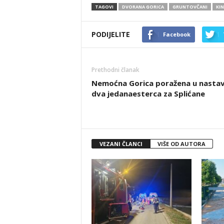
TAGOVI
DVORANA GORICA
GRUNTOVČANI
KI
PODIJELITE
Facebook
Prethodni članak
Nemoćna Gorica poražena u nastav
dva jedanaesterca za Splićane
VEZANI ČLANCI
VIŠE OD AUTORA