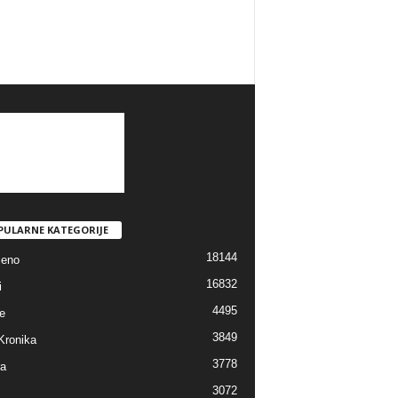
PULARNE KATEGORIJE
18144
jeno
16832
i
4495
e
3849
Kronika
3778
ra
3072