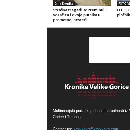
Crna Kronika
FOTO VI
Strašna tragedija: Preminuli
FOTO U
vozačica i dvoje putnika u
pločnik
prometnoj nesreći
Multimedijski portal koji donosi aktualnosti iz 
Gorice i Turopolja
Contact us:
kronikevg@kronikevg.com