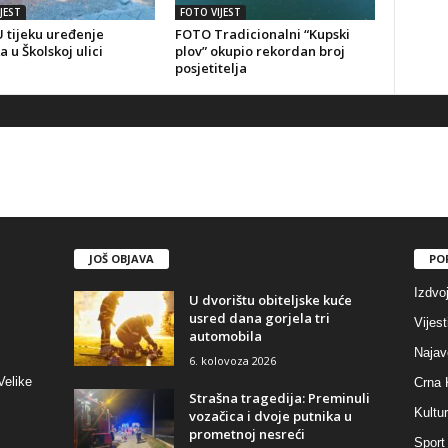
JEST
FOTO VIJEST
 tijeku uređenje
FOTO Tradicionalni “Kupski
a u Školskoj ulici
plov” okupio rekordan broj
posjetitelja
JOŠ OBJAVA
PO
Izdvo
U dvorištu obiteljske kuće
usred dana gorjela tri
Vijest
automobila
Najav
6. kolovoza 2026
Velike
Crna 
Strašna tragedija: Preminuli
Kultu
vozačica i dvoje putnika u
prometnoj nesreći
Sport