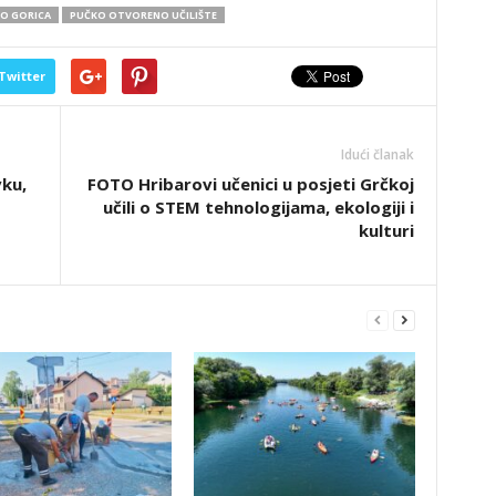
NO GORICA
PUČKO OTVORENO UČILIŠTE
Twitter
Idući članak
ku,
FOTO Hribarovi učenici u posjeti Grčkoj
učili o STEM tehnologijama, ekologiji i
kulturi