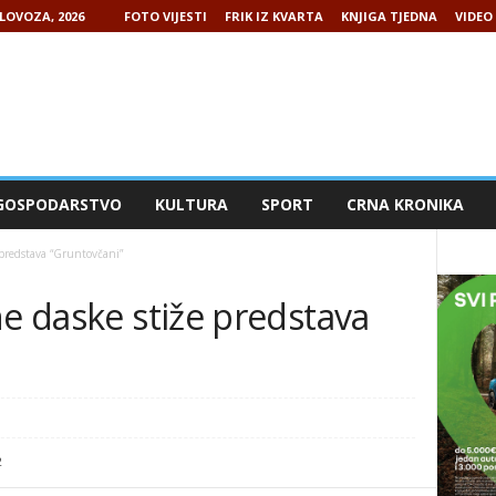
LOVOZA, 2026
FOTO VIJESTI
FRIK IZ KVARTA
KNJIGA TJEDNA
VIDEO 
GOSPODARSTVO
KULTURA
SPORT
CRNA KRONIKA
 predstava “Gruntovčani”
ne daske stiže predstava
2