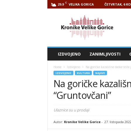
C
VELIKA GORICA
ČETVRTAK, 6 KO
29.9
Kronike
Velike
Gorice
IZDVOJENO
ZANIMLJIVOSTI
Home
Izdvojeno
Na goričke kazališne daske stiže
IZDVOJENO
KULTURA
NAJAVE
Na goričke kazališ
“Gruntovčani”
Ulaznice su u prodaji
Autor:
Kronike Velike Gorice
-
27. listopada 202