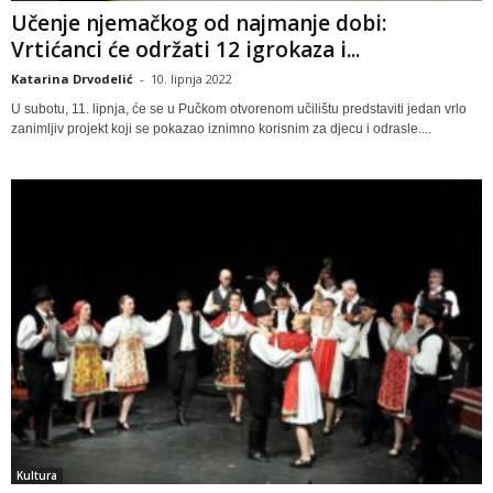
Učenje njemačkog od najmanje dobi:
Vrtićanci će održati 12 igrokaza i...
Katarina Drvodelić
-
10. lipnja 2022
U subotu, 11. lipnja, će se u Pučkom otvorenom učilištu predstaviti jedan vrlo
zanimljiv projekt koji se pokazao iznimno korisnim za djecu i odrasle....
Kultura