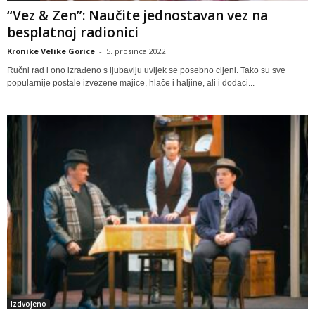
“Vez & Zen”: Naučite jednostavan vez na
besplatnoj radionici
Kronike Velike Gorice
-
5. prosinca 2022
Ručni rad i ono izrađeno s ljubavlju uvijek se posebno cijeni. Tako su sve
popularnije postale izvezene majice, hlače i haljine, ali i dodaci...
Izdvojeno