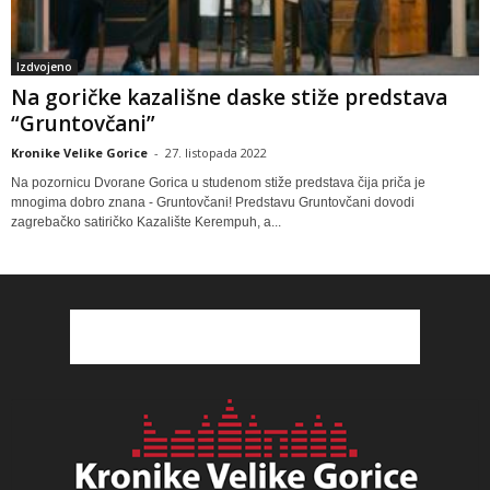
Izdvojeno
Na goričke kazališne daske stiže predstava
“Gruntovčani”
Kronike Velike Gorice
-
27. listopada 2022
Na pozornicu Dvorane Gorica u studenom stiže predstava čija priča je
mnogima dobro znana - Gruntovčani! Predstavu Gruntovčani dovodi
zagrebačko satiričko Kazalište Kerempuh, a...