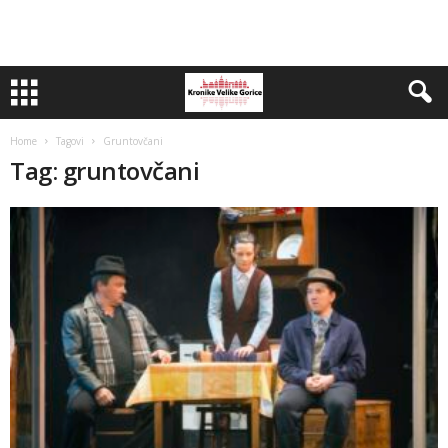
Home
Tagovi
Gruntovčani
Tag: gruntovčani