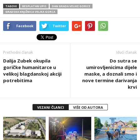
TAGOVI
BESPLATAN UPIS
DAN GRADA VELIKE GORICE
GRADSKA KNJIŽNICA VELIKA GORCA
Facebook
Twitter
Prethodni članak
Idući članak
Dalija Zubek okupila
Do sutra se
goričke humanitarce u
umirovljenicima dijele
velikoj blagdanskoj akciji
maske, a doznali smo i
potrebitima
nove termine darivanja
krvi
VEZANI ČLANCI
VIŠE OD AUTORA