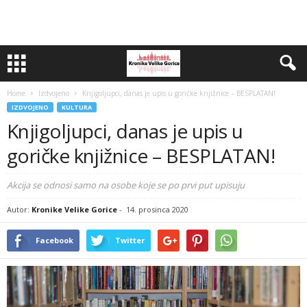
Home
Izdvojeno
Knjigoljupci, danas je upis u goričke knjižnice – BESPLATAN!
IZDVOJENO
KULTURA
Knjigoljupci, danas je upis u
goričke knjižnice – BESPLATAN!
Akcija se odnosi samo na osobe koje se po prvi put upisuju
Autor:
Kronike Velike Gorice
-
14. prosinca 2020
Facebook
Twitter