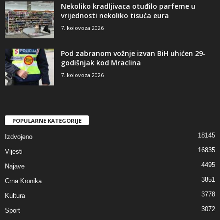
Nekoliko kradljivaca otuđilo parfeme u
vrijednosti nekoliko tisuća eura
7. kolovoza 2026
Pod zabranom vožnje izvan BiH uhićen 29-
godišnjak kod Mraclina
7. kolovoza 2026
POPULARNE KATEGORIJE
18145
Izdvojeno
16835
Vijesti
4495
Najave
3851
Crna Kronika
3778
Kultura
3072
Sport