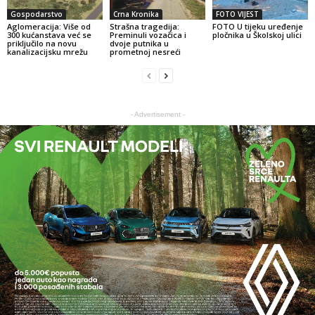
Gospodarstvo
Crna Kronika
FOTO VIJEST
Aglomeracija: Više od
Strašna tragedija:
FOTO U tijeku uređenje
300 kućanstava već se
Preminuli vozačica i
pločnika u Školskoj ulici
priključilo na novu
dvoje putnika u
kanalizacijsku mrežu
prometnoj nesreći
- Advertisement -