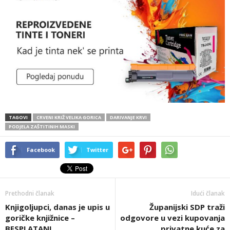
TAGOVI
CRVENI KRIŽ VELIKA GORICA
DARIVANJE KRVI
PODJELA ZAŠTITINIH MASKI
Facebook
Twitter
Prethodni članak
Idući članak
Knjigoljupci, danas je upis u
Županijski SDP traži
goričke knjižnice –
odgovore u vezi kupovanja
BESPLATAN!
privatne kuće za