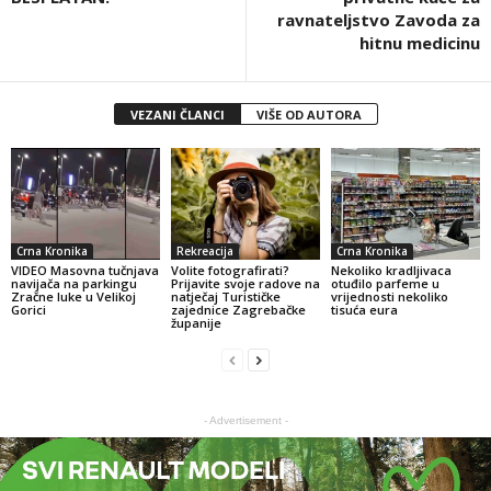
ravnateljstvo Zavoda za
hitnu medicinu
VEZANI ČLANCI
VIŠE OD AUTORA
Crna Kronika
Rekreacija
Crna Kronika
VIDEO Masovna tučnjava
Volite fotografirati?
Nekoliko kradljivaca
navijača na parkingu
Prijavite svoje radove na
otuđilo parfeme u
Zračne luke u Velikoj
natječaj Turističke
vrijednosti nekoliko
Gorici
zajednice Zagrebačke
tisuća eura
županije
- Advertisement -