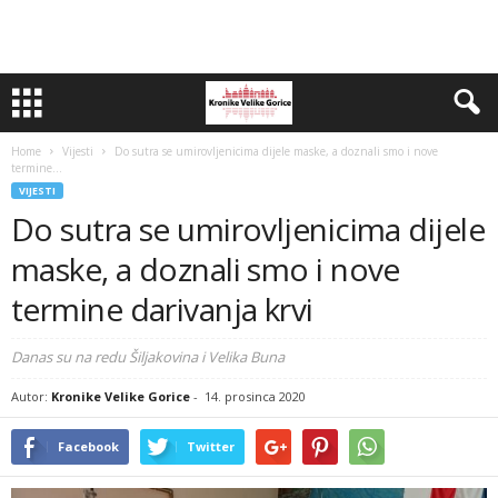
Home
Vijesti
Do sutra se umirovljenicima dijele maske, a doznali smo i nove
termine...
VIJESTI
Do sutra se umirovljenicima dijele
maske, a doznali smo i nove
termine darivanja krvi
Danas su na redu Šiljakovina i Velika Buna
Autor:
Kronike Velike Gorice
-
14. prosinca 2020
Facebook
Twitter