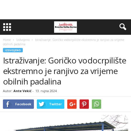
Home
Izdvojeno
Istraživanje: Goričko vodocrpilište ekstremno je ranjivo za vrijeme
obilnih padalina
IZDVOJENO
Istraživanje: Goričko vodocrpilište
ekstremno je ranjivo za vrijeme
obilnih padalina
Autor:
Ante Vekić
-
13. rujna 2024
Facebook
Twitter