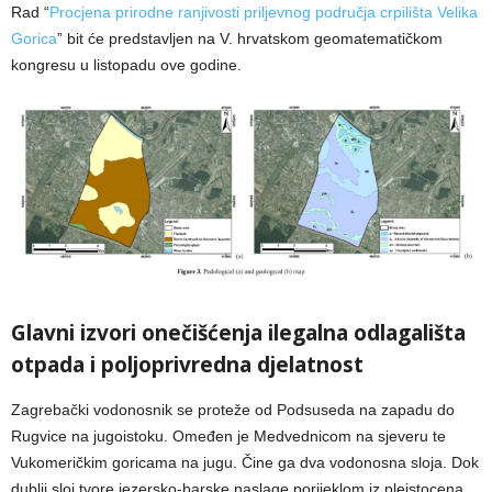
Rad “
Procjena prirodne ranjivosti priljevnog područja crpilišta Velika
Gorica
” bit će predstavljen na V. hrvatskom geomatematičkom
kongresu u listopadu ove godine.
Glavni izvori onečišćenja ilegalna odlagališta
otpada i poljoprivredna djelatnost
Zagrebački vodonosnik se proteže od Podsuseda na zapadu do
Rugvice na jugoistoku. Omeđen je Medvednicom na sjeveru te
Vukomeričkim goricama na jugu. Čine ga dva vodonosna sloja. Dok
dublji sloj tvore jezersko-barske naslage porijeklom iz pleistocena,