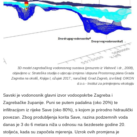
3D model zagrebačkog vodonosnog sustava (preuzeto iz Vlahović i dr., 2008),
objavljeno u: Strateška studija o utjecaju izmjena i dopuna Prostornog plana Grada
Zagreba na okoliš, Knjiga I, ožujak 2017.; naručitelj: Grad Zagreb, izvršitelj: OIKON
d.o.o.- Institut za primijenjenu ekologiju
Savski je vodonosnik glavni izvor vodoopskrbe Zagreba i
Zagrebačke županije. Puni se putem padalina (oko 20%) te
infiltracijom iz rijeke Save (oko 80%), s kojom je prirodno hidraulički
povezan. Zbog produbljenja korita Save, razina podzemnih voda
danas je 3 do 6 metara niža u odnosu na šezdesete godine 20.
stoljeća, kada su započela mjerenja. Uzrok ovih promjena je