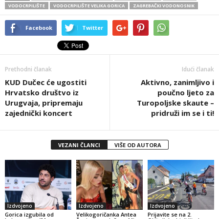
VODOCRPILIŠTE
VODOCRPILIŠTE VELIKA GORICA
ZAGREBAČKI VODONOSNIK
Facebook
Twitter
Prethodni članak
Idući članak
KUD Dučec će ugostiti
Aktivno, zanimljivo i
Hrvatsko društvo iz
poučno ljeto za
Urugvaja, pripremaju
Turopoljske skaute –
zajednički koncert
pridruži im se i ti!
VEZANI ČLANCI
VIŠE OD AUTORA
Izdvojeno
Izdvojeno
Izdvojeno
Gorica izgubila od
Velikogoričanka Antea
Prijavite se na 2.