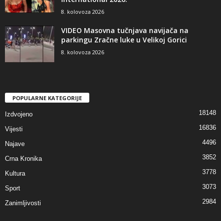
8. kolovoza 2026
VIDEO Masovna tučnjava navijača na
parkingu Zračne luke u Velikoj Gorici
8. kolovoza 2026
POPULARNE KATEGORIJE
18148
Izdvojeno
16836
Vijesti
4496
Najave
3852
Crna Kronika
3778
Kultura
3073
Sport
2984
Zanimljivosti