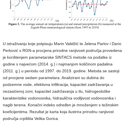
U istraživanju koje potpisuju Marin Validžić te Jelena Parlov i Dario
Perković s RGN-a procjena prirodne ranjivosti područja provedena
je korištenjem parametarske SINTACS metode na podatke iz
godine s najvećom (2014. g.) i najmanjom količinom padalina
(2011. g.) u periodu od 1997. do 2019. godine. Metoda se sastoji
od procjene sedam parametara. Analizirani su dubina do
podzemne vode, efektivna infiltracija, kapacitet zadržavanja u
nezasićenoj zoni, kapacitet zadržavanja u tlu, hidrogeološke
karakteristike vodonosnika, hidraulična vodljivost vodonosnika i
nagib terena. Konačni indeks određen je množenjem s težinskim
koeficijentima. Rezultat je karta koja ilustrira prirodnu ranjivost
područja crpilišta Velika Gorica.