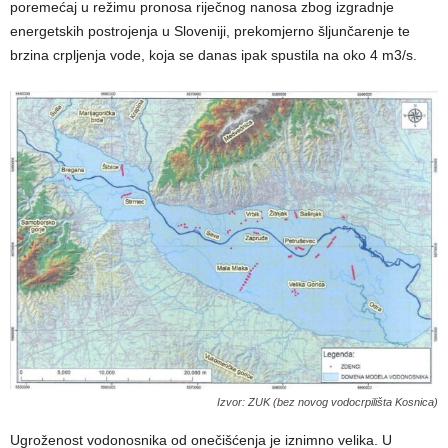
poremećaj u režimu pronosa riječnog nanosa zbog izgradnje
energetskih postrojenja u Sloveniji, prekomjerno šljunčarenje te
brzina crpljenja vode, koja se danas ipak spustila na oko 4 m3/s.
Izvor: ZUK (bez novog vodocrpilišta Kosnica)
Ugroženost vodonosnika od onečišćenja je iznimno velika. U