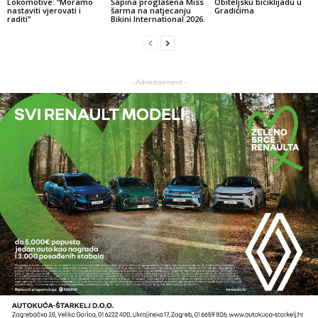
Lokomotive: “Moramo
Šapina proglašena Miss
Obiteljsku biciklijadu u
nastaviti vjerovati i
šarma na natjecanju
Gradićima
raditi”
Bikini International 2026.
- Advertisement -