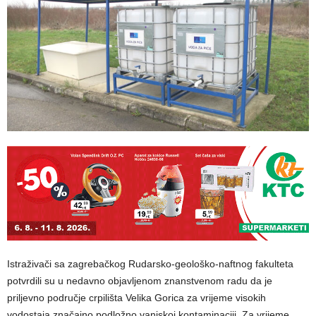
Istraživači sa zagrebačkog Rudarsko-geološko-naftnog fakulteta
potvrdili su u nedavno objavljenom znanstvenom radu da je
priljevno područje crpilišta Velika Gorica za vrijeme visokih
vodostaja značajno podložno vanjskoj kontaminaciji. Za vrijeme