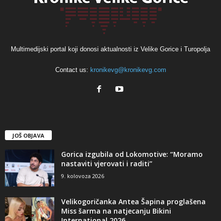
Multimedijski portal koji donosi aktualnosti iz Velike Gorice i Turopolja
Contact us:
kronikevg@kronikevg.com
JOŠ OBJAVA
Gorica izgubila od Lokomotive: “Moramo
nastaviti vjerovati i raditi”
9. kolovoza 2026
Velikogoričanka Antea Šapina proglašena
Miss šarma na natjecanju Bikini
International 2026.