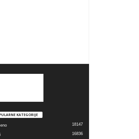
PULARNE KATEGORIJE
18147
jeno
16836
i