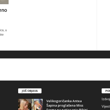
đeno
ica, u
ske
JOŠ OBJAVA
PO
Izdvo
Velikogoričanka Antea
Šapina proglašena Miss
Vijest
šarma na natjecanju Bikini