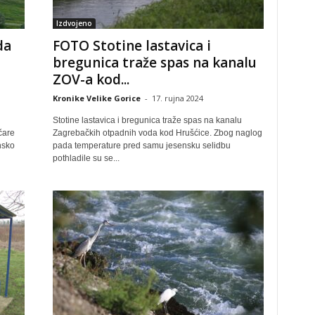
Izdvojeno
da
FOTO Stotine lastavica i
bregunica traže spas na kanalu
ZOV-a kod...
Kronike Velike Gorice
-
17. rujna 2024
Stotine lastavica i bregunica traže spas na kanalu
čare
Zagrebačkih otpadnih voda kod Hrušćice. Zbog naglog
nsko
pada temperature pred samu jesensku selidbu
pothladile su se...