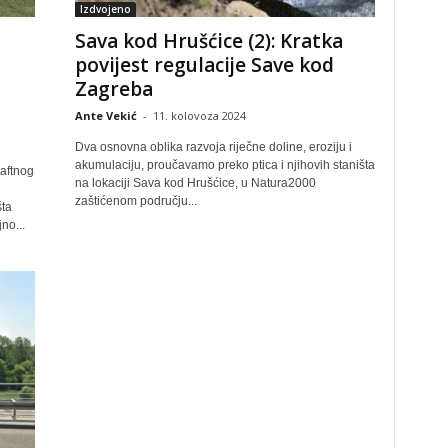
Izdvojeno
Sava kod Hrušćice (2): Kratka
povijest regulacije Save kod
Zagreba
Ante Vekić
-
11. kolovoza 2024
Dva osnovna oblika razvoja riječne doline, eroziju i
akumulaciju, proučavamo preko ptica i njihovih staništa
aftnog
na lokaciji Sava kod Hrušćice, u Natura2000
zaštićenom području...
šta
no...