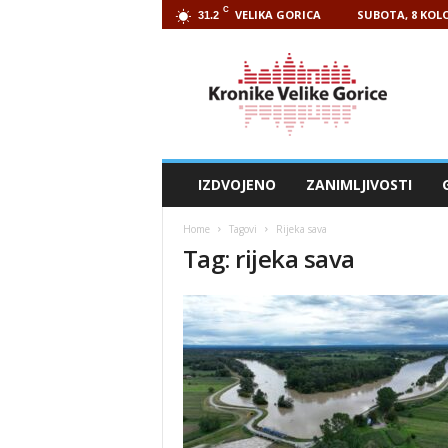
C
VELIKA GORICA
SUBOTA, 8 KOLO
31.2
Kronike
Velike
Gorice
IZDVOJENO
ZANIMLJIVOSTI
Home
Tagovi
Rijeka sava
Tag: rijeka sava