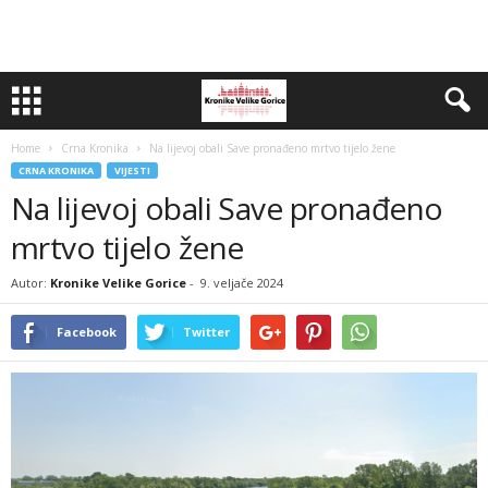
Home
Crna Kronika
Na lijevoj obali Save pronađeno mrtvo tijelo žene
CRNA KRONIKA
VIJESTI
Na lijevoj obali Save pronađeno
mrtvo tijelo žene
Autor:
Kronike Velike Gorice
-
9. veljače 2024
Facebook
Twitter