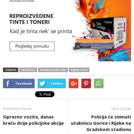
TAGOVI
HRUŠĆICA
PRONALAZAK LEŠA
RIJEKA SAVA
Facebook
Twitter
Prethodni članak
Idući članak
Oprezno vozite, danas
Policija će snimati
kreću dvije policijske akcije
utakmicu Gorice i Rijeke na
Gradskom stadionu