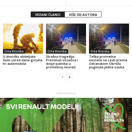
VEZANI ČLANCI
VIŠE OD AUTORA
Crna Kronika
Crna Kronika
Crna Kronika
U dvorištu obiteljske
Strašna tragedija:
Teška prometna
kuće usred dana gorjela
Preminuli vozačica i
nesreća na cesti prema
tri automobila
dvoje putnika u
Odranskom Obrežu:
prometnoj nesreći
poginula jedna osoba
- Advertisement -