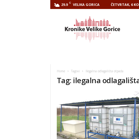
C
VELIKA GORICA
ČETVRTAK, 6 KO
29.9
Kronike
Velike
Gorice
Home
Tagovi
Ilegalna odlagališta otpada
Tag: ilegalna odlagališ