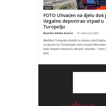
Vijesti
FOTO Uhvaćen na djelu dok 
ilegalno deponirao otpad u
Turopolju
Kronike Velike Gorice
-
13. kolovoza 2023
Mještani Turopolja uhvatili su danas usred bijel
na gruntu iza Turopoljske ulice vozača Mercede
kako ilegalno deponira stiropor i plastiku. "I dok 
ljudi...