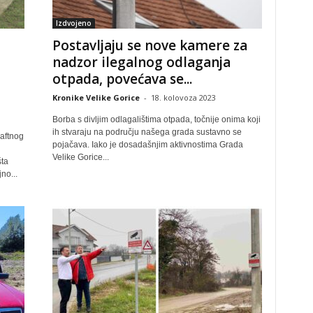
Izdvojeno
Postavljaju se nove kamere za
nadzor ilegalnog odlaganja
otpada, povećava se...
Kronike Velike Gorice
-
18. kolovoza 2023
Borba s divljim odlagalištima otpada, točnije onima koji
ih stvaraju na području našega grada sustavno se
aftnog
pojačava. Iako je dosadašnjim aktivnostima Grada
Velike Gorice...
šta
no...