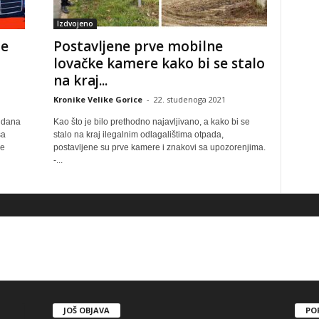
Izdvojeno
je
Postavljene prve mobilne
lovačke kamere kako bi se stalo
na kraj...
Kronike Velike Gorice
-
22. studenoga 2021
a dana
Kao što je bilo prethodno najavljivano, a kako bi se
sa
stalo na kraj ilegalnim odlagalištima otpada,
se
postavljene su prve kamere i znakovi sa upozorenjima.
-...
JOŠ OBJAVA
PO