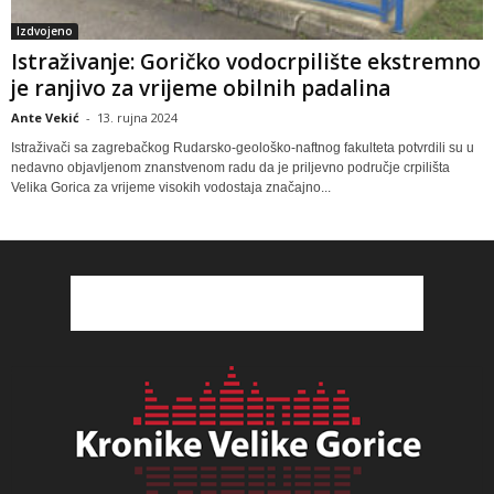
Izdvojeno
Istraživanje: Goričko vodocrpilište ekstremno
je ranjivo za vrijeme obilnih padalina
Ante Vekić
-
13. rujna 2024
Istraživači sa zagrebačkog Rudarsko-geološko-naftnog fakulteta potvrdili su u
nedavno objavljenom znanstvenom radu da je priljevno područje crpilišta
Velika Gorica za vrijeme visokih vodostaja značajno...