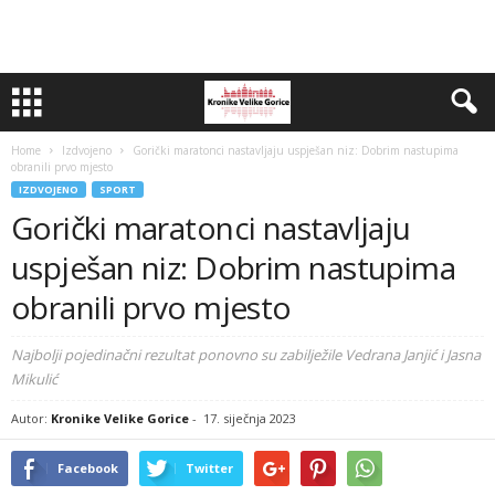
Home
Izdvojeno
Gorički maratonci nastavljaju uspješan niz: Dobrim nastupima
obranili prvo mjesto
IZDVOJENO
SPORT
Gorički maratonci nastavljaju
uspješan niz: Dobrim nastupima
obranili prvo mjesto
Najbolji pojedinačni rezultat ponovno su zabilježile Vedrana Janjić i Jasna
Mikulić
Autor:
Kronike Velike Gorice
-
17. siječnja 2023
Facebook
Twitter