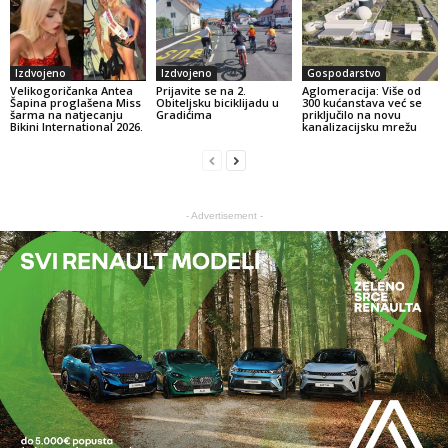
Izdvojeno
Izdvojeno
Gospodarstvo
Velikogoričanka Antea
Prijavite se na 2.
Aglomeracija: Više od
Šapina proglašena Miss
Obiteljsku biciklijadu u
300 kućanstava već se
šarma na natjecanju
Gradićima
priključilo na novu
Bikini International 2026.
kanalizacijsku mrežu
- Advertisement -