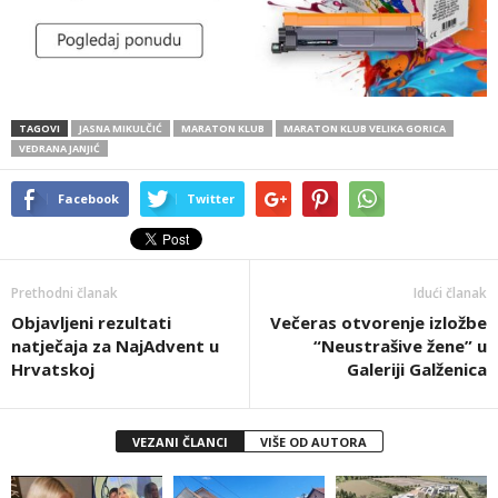
TAGOVI
JASNA MIKULČIĆ
MARATON KLUB
MARATON KLUB VELIKA GORICA
VEDRANA JANJIĆ
Facebook
Twitter
Prethodni članak
Idući članak
Objavljeni rezultati
Večeras otvorenje izložbe
natječaja za NajAdvent u
“Neustrašive žene” u
Hrvatskoj
Galeriji Galženica
VEZANI ČLANCI
VIŠE OD AUTORA