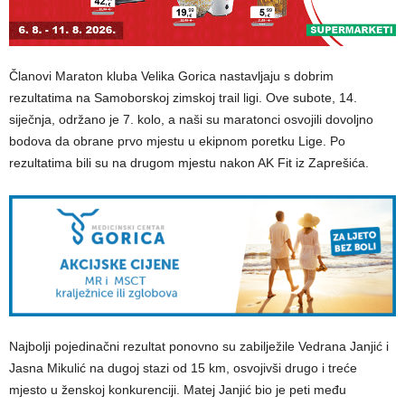
Članovi Maraton kluba Velika Gorica nastavljaju s dobrim
rezultatima na Samoborskoj zimskoj trail ligi. Ove subote, 14.
siječnja, održano je 7. kolo, a naši su maratonci osvojili dovoljno
bodova da obrane prvo mjestu u ekipnom poretku Lige. Po
rezultatima bili su na drugom mjestu nakon AK Fit iz Zaprešića.
Najbolji pojedinačni rezultat ponovno su zabilježile Vedrana Janjić i
Jasna Mikulić na dugoj stazi od 15 km, osvojivši drugo i treće
mjesto u ženskoj konkurenciji. Matej Janjić bio je peti među