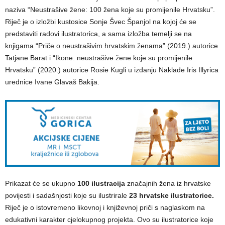
naziva “Neustrašive žene: 100 žena koje su promijenile Hrvatsku”.
Riječ je o izložbi kustosice Sonje Švec Španjol na kojoj će se
predstaviti radovi ilustratorica, a sama izložba temelji se na
knjigama “Priče o neustrašivim hrvatskim ženama” (2019.) autorice
Tatjane Barat i “Ikone: neustrašive žene koje su promijenile
Hrvatsku” (2020.) autorice Rosie Kugli u izdanju Naklade Iris Illyrica
urednice Ivane Glavaš Bakija.
Prikazat će se ukupno
100 ilustracija
značajnih žena iz hrvatske
povijesti i sadašnjosti koje su ilustrirale
23 hrvatske ilustratorice.
Riječ je o istovremeno likovnoj i književnoj priči s naglaskom na
edukativni karakter cjelokupnog projekta. Ovo su ilustratorice koje