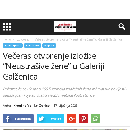
Home
Izdvojeno
Večeras otvorenje izložbe “Neustrašive žene” u Galeriji Galženica
IZDVOJENO
KULTURA
NAJAVE
Večeras otvorenje izložbe
“Neustrašive žene” u Galeriji
Galženica
Prikazat će se ukupno 100 ilustracija značajnih žena iz hrvatske povijesti i
sadašnjosti koje su ilustrirale 23 hrvatske ilustratorice
Autor:
Kronike Velike Gorice
-
17. siječnja 2023
Facebook
Twitter