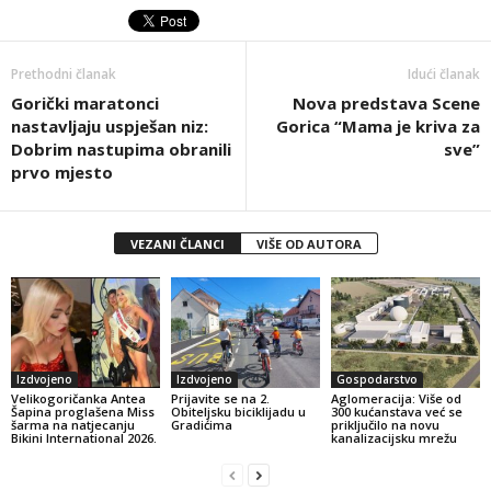
Prethodni članak
Idući članak
Gorički maratonci
Nova predstava Scene
nastavljaju uspješan niz:
Gorica “Mama je kriva za
Dobrim nastupima obranili
sve”
prvo mjesto
VEZANI ČLANCI
VIŠE OD AUTORA
Izdvojeno
Izdvojeno
Gospodarstvo
Velikogoričanka Antea
Prijavite se na 2.
Aglomeracija: Više od
Šapina proglašena Miss
Obiteljsku biciklijadu u
300 kućanstava već se
šarma na natjecanju
Gradićima
priključilo na novu
Bikini International 2026.
kanalizacijsku mrežu