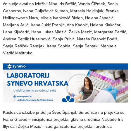
će sudjelovati na izložbi: Nina Iris Bešlić, Vanda Čižmek, Sonja
Gašperov, Ivana Guljašević Kuman, Marsela Hajdinjak, Branka
Hollingsworth Nara, Mirela Ivanković Bielen, Helena Janečić,
Marijana Jelić, Irena Jukić Pranjić, Ana Kadoić, Helena Klakočar,
Lana Ključarić, Hana Lukas Midžić, Željka Mezić, Margareta Peršić,
Andrea Petrlik Huseinović, Sanja Pribić, Nataša Rašović Bodiš,
Sanja Rešček Ramljak, Irena Sophia, Sanja Šantak i Manuela
Vladić Maštruko.
Kustosica izložbe je Sonja Švec Španjol. Suradnice na projektu su
Ivana Glavaš – inicijatorica projekta, glavna urednica Naklade Iris
Illyrica i Željka Mezić – suorganizatorica projekta i urednica