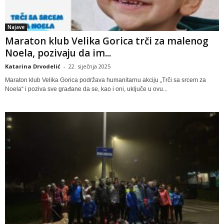
Najave
Maraton klub Velika Gorica trči za malenog
Noela, pozivaju da im...
Katarina Drvodelić
-
22. siječnja 2025
Maraton klub Velika Gorica podržava humanitarnu akciju „Trči sa srcem za
Noela“ i poziva sve građane da se, kao i oni, uključe u ovu...