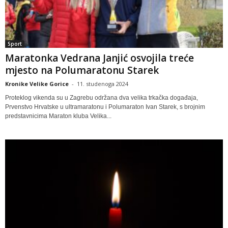
Sport
Maratonka Vedrana Janjić osvojila treće
mjesto na Polumaratonu Starek
Kronike Velike Gorice
-
11. studenoga 2024
Proteklog vikenda su u Zagrebu održana dva velika trkačka događaja,
Prvenstvo Hrvatske u ultramaratonu i Polumaraton Ivan Starek, s brojnim
predstavnicima Maraton kluba Velika...