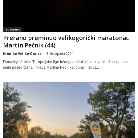
Izdvojeno
Prerano preminuo velikogorički maratonac
Martin Pečnik (44)
Kronike Velike Gorice
-
8. listopada 2024
Današnje 8. kolo Turopoljske lige trčanja održat će se u sjeni tužne vijesti o
smrti našeg člana i trkača Martina Pečnika, objavili su iz...