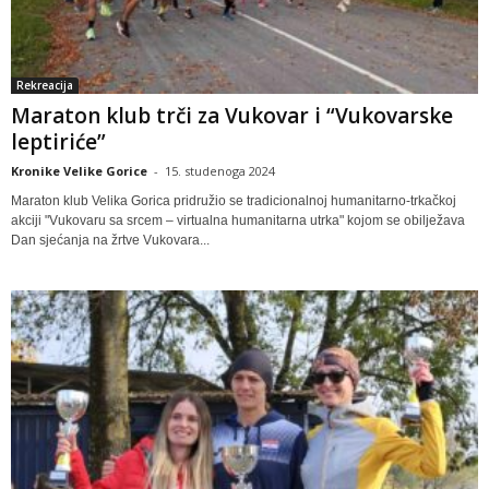
Rekreacija
Maraton klub trči za Vukovar i “Vukovarske
leptiriće”
Kronike Velike Gorice
-
15. studenoga 2024
Maraton klub Velika Gorica pridružio se tradicionalnoj humanitarno-trkačkoj
akciji "Vukovaru sa srcem – virtualna humanitarna utrka" kojom se obilježava
Dan sjećanja na žrtve Vukovara...