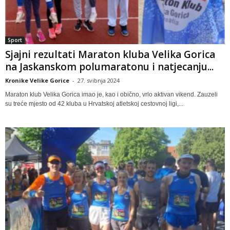
Sport
Sjajni rezultati Maraton kluba Velika Gorica
na Jaskanskom polumaratonu i natjecanju...
Kronike Velike Gorice
-
27. svibnja 2024
Maraton klub Velika Gorica imao je, kao i obično, vrlo aktivan vikend. Zauzeli
su treće mjesto od 42 kluba u Hrvatskoj atletskoj cestovnoj ligi,...