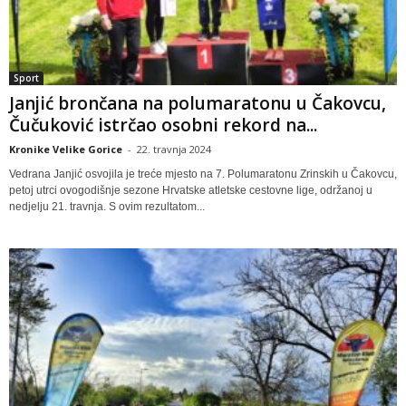
Sport
Janjić brončana na polumaratonu u Čakovcu,
Čučuković istrčao osobni rekord na...
Kronike Velike Gorice
-
22. travnja 2024
Vedrana Janjić osvojila je treće mjesto na 7. Polumaratonu Zrinskih u Čakovcu,
petoj utrci ovogodišnje sezone Hrvatske atletske cestovne lige, održanoj u
nedjelju 21. travnja. S ovim rezultatom...