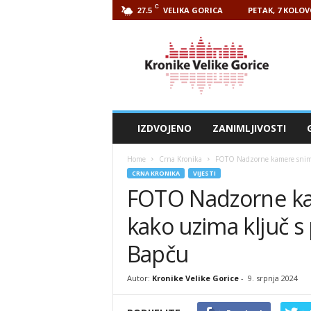
C
VELIKA GORICA
PETAK, 7 KOLOV
27.5
Kronike
Velike
Gorice
IZDVOJENO
ZANIMLJIVOSTI
Home
Crna Kronika
FOTO Nadzorne kamere snimil
CRNA KRONIKA
VIJESTI
FOTO Nadzorne ka
kako uzima ključ s
Bapču
Autor:
Kronike Velike Gorice
-
9. srpnja 2024