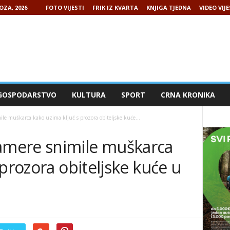
OZA, 2026
FOTO VIJESTI
FRIK IZ KVARTA
KNJIGA TJEDNA
VIDEO VIJE
GOSPODARSTVO
KULTURA
SPORT
CRNA KRONIKA
e muškarca kako uzima ključ s prozora obiteljske kuće...
mere snimile muškarca
 prozora obiteljske kuće u