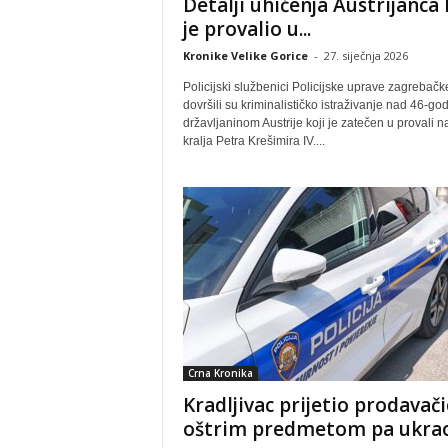
Detalji uhićenja Austrijanca 
je provalio u...
Kronike Velike Gorice
-
27. siječnja 2026
Policijski službenici Policijske uprave zagrebačk
dovršili su kriminalističko istraživanje nad 46-go
državljaninom Austrije koji je zatečen u provali n
kralja Petra Krešimira IV....
Crna Kronika
Kradljivac prijetio prodavači
oštrim predmetom pa ukra