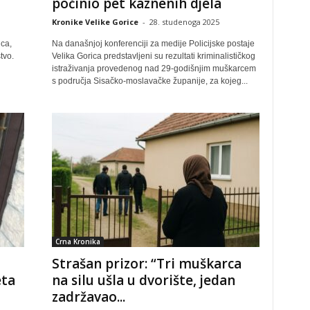
počinio pet kaznenih djela
Kronike Velike Gorice
-
28. studenoga 2025
nca,
Na današnjoj konferenciji za medije Policijske postaje
tvo.
Velika Gorica predstavljeni su rezultati kriminalističkog
istraživanja provedenog nad 29-godišnjim muškarcem
s područja Sisačko-moslavačke županije, za kojeg...
Crna Kronika
Strašan prizor: “Tri muškarca
eta
na silu ušla u dvorište, jedan
zadržavao...