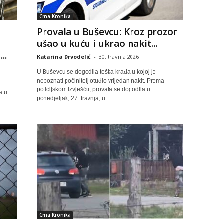
Crna Kronika
Provala u Buševcu: Kroz prozor
ušao u kuću i ukrao nakit...
..
Katarina Drvodelić
-
30. travnja 2026
U Buševcu se dogodila teška krađa u kojoj je
nepoznati počinitelj otuđio vrijedan nakit. Prema
policijskom izvješću, provala se dogodila u
a u
ponedjeljak, 27. travnja, u...
Crna Kronika