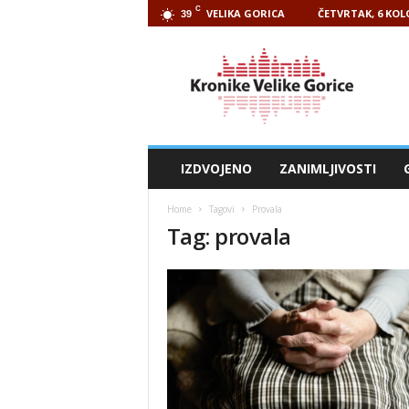
C
VELIKA GORICA
ČETVRTAK, 6 KOL
39
Kronike
Velike
Gorice
IZDVOJENO
ZANIMLJIVOSTI
Home
Tagovi
Provala
Tag: provala