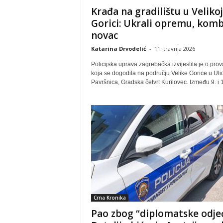
Krađa na gradilištu u Velikoj
Gorici: Ukrali opremu, kombi
novac
Katarina Drvodelić
-
11. travnja 2026
Policijska uprava zagrebačka izvijestila je o prov
koja se dogodila na području Velike Gorice u Ulic
Pavršnica, Gradska četvrt Kurilovec. Između 9. i 10
Crna Kronika
Pao zbog “diplomatske odjeć