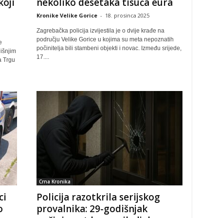
koji
nekoliko desetaka tisuća eura
Kronike Velike Gorice
-
18. prosinca 2025
Zagrebačka policija izvijestila je o dvije krađe na
području Velike Gorice u kojima su meta nepoznatih
e
počinitelja bili stambeni objekti i novac. Između srijede,
dišnjim
17....
a Trgu
Crna Kronika
ci
Policija razotkrila serijskog
o
provalnika: 29-godišnjak