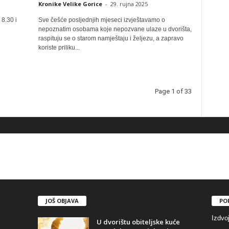
Kronike Velike Gorice
-
29. rujna 2025
 8.30 i
Sve češće posljednjih mjeseci izvještavamo o
nepoznatim osobama koje nepozvane ulaze u dvorišta,
raspituju se o starom namještaju i željezu, a zapravo
koriste priliku...
Page 1 of 33
JOŠ OBJAVA
PO
Izdvo
U dvorištu obiteljske kuće