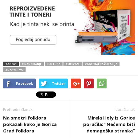
TAGOVI
FINANCIRANJE
KULTURA
TURIZAM
ZAGREBAČKA ŽUPANIJA
ZDRAVSTVO
Facebook
Twitter
Prethodni članak
Idući članak
Na smotri folklora
Mirela Holy iz Gorice
pokazali kako je Gorica
poručila: “Nećemo biti
Grad folklora
demagoška stranka”