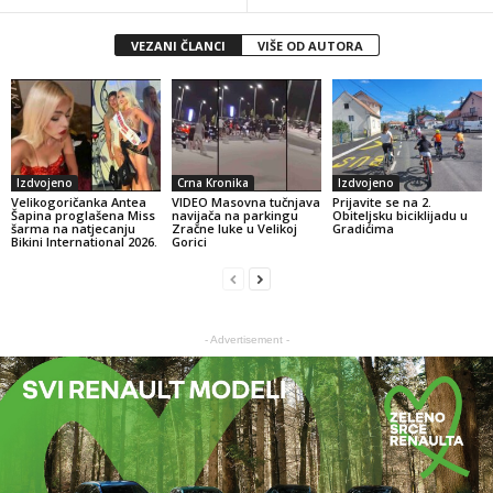
VEZANI ČLANCI
VIŠE OD AUTORA
Izdvojeno
Crna Kronika
Izdvojeno
Velikogoričanka Antea
VIDEO Masovna tučnjava
Prijavite se na 2.
Šapina proglašena Miss
navijača na parkingu
Obiteljsku biciklijadu u
šarma na natjecanju
Zračne luke u Velikoj
Gradićima
Bikini International 2026.
Gorici
- Advertisement -