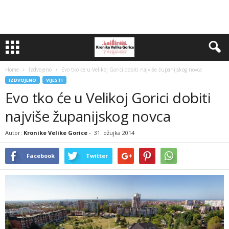
Home
Izdvojeno
Evo tko će u Velikoj Gorici dobiti najviše županijskog novca
IZDVOJENO
VIJESTI
Evo tko će u Velikoj Gorici dobiti
najviše županijskog novca
Autor:
Kronike Velike Gorice
-
31. ožujka 2014
Facebook
Twitter