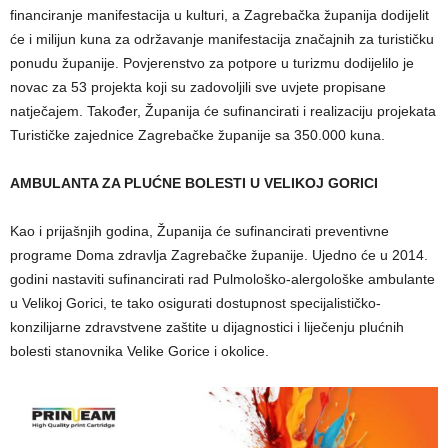
financiranje manifestacija u kulturi, a
Zagrebačka županija dodijelit
će i milijun kuna za održavanje manifestacija značajnih za turističku
ponudu županije. Povjerenstvo za potpore u turizmu dodijelilo je
novac za 53 projekta koji su zadovoljili sve uvjete propisane
natječajem. Također, Županija će sufinancirati i realizaciju projekata
Turističke zajednice Zagrebačke županije sa 350.000 kuna.
AMBULANTA ZA PLUĆNE BOLESTI U VELIKOJ GORICI
Kao i prijašnjih godina, Županija će sufinancirati preventivne
programe Doma zdravlja Zagrebačke županije. Ujedno će u 2014.
godini nastaviti sufinancirati rad Pulmološko-alergološke ambulante
u Velikoj Gorici, te tako osigurati dostupnost specijalističko-
konzilijarne zdravstvene zaštite u dijagnostici i liječenju plućnih
bolesti stanovnika Velike Gorice i okolice.