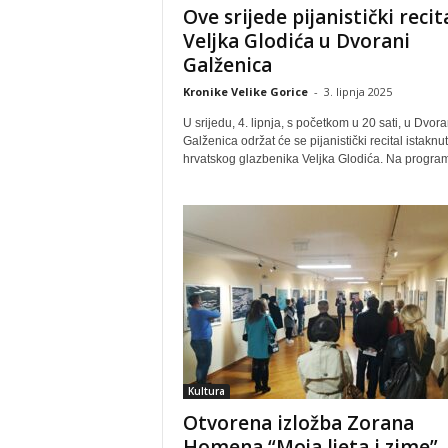
Ove srijede pijanistički recit
Veljka Glodića u Dvorani
Galženica
Kronike Velike Gorice
-
3. lipnja 2025
U srijedu, 4. lipnja, s početkom u 20 sati, u Dvora
Galženica održat će se pijanistički recital istaknu
hrvatskog glazbenika Veljka Glodića. Na program
Kultura
Otvorena izložba Zorana
Homena “Moja ljeta i zime”