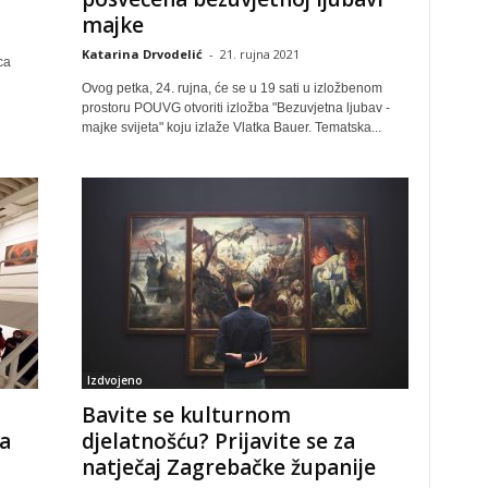
majke
Katarina Drvodelić
-
21. rujna 2021
ca
Ovog petka, 24. rujna, će se u 19 sati u izložbenom
prostoru POUVG otvoriti izložba "Bezuvjetna ljubav -
majke svijeta" koju izlaže Vlatka Bauer. Tematska...
Izdvojeno
Bavite se kulturnom
na
djelatnošću? Prijavite se za
natječaj Zagrebačke županije