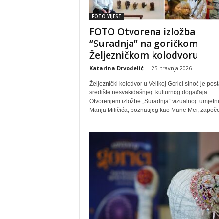
FOTO VIJEST
FOTO Otvorena izložba
“Suradnja” na goričkom
Željezničkom kolodvoru
Katarina Drvodelić
-
25. travnja 2026
Željeznički kolodvor u Velikoj Gorici sinoć je pos
središte nesvakidašnjeg kulturnog događaja.
Otvorenjem izložbe „Suradnja“ vizualnog umjetn
Marija Miličića, poznatijeg kao Mane Mei, započe