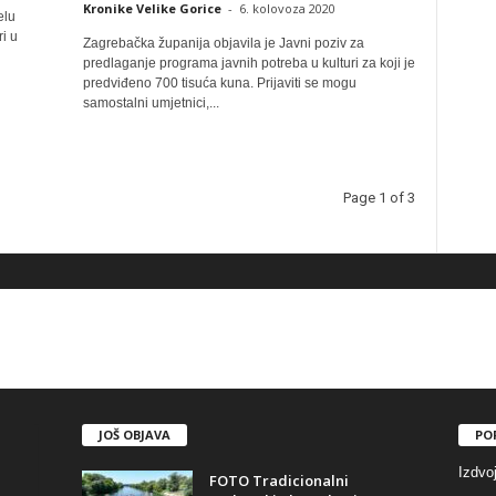
Kronike Velike Gorice
-
6. kolovoza 2020
elu
i u
Zagrebačka županija objavila je Javni poziv za
predlaganje programa javnih potreba u kulturi za koji je
predviđeno 700 tisuća kuna. Prijaviti se mogu
samostalni umjetnici,...
Page 1 of 3
JOŠ OBJAVA
PO
Izdvo
FOTO Tradicionalni