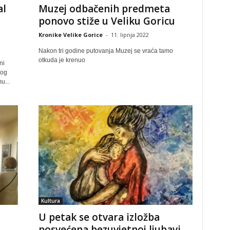
al
Muzej odbačenih predmeta
ponovo stiže u Veliku Goricu
Kronike Velike Gorice
-
11. lipnja 2022
Nakon tri godine putovanja Muzej se vraća tamo
otkuda je krenuo
ni
tog
u...
Kultura
U petak se otvara izložba
posvećena bezuvjetnoj ljubavi