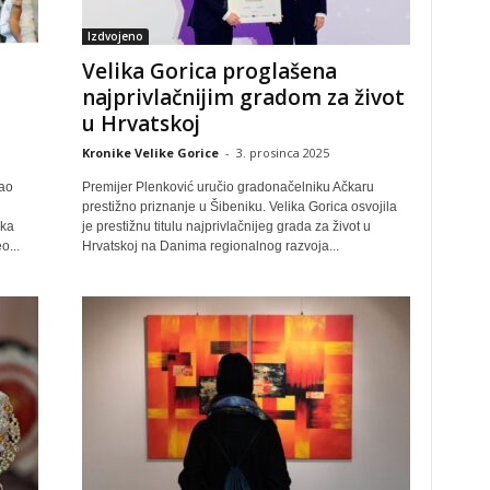
Izdvojeno
Velika Gorica proglašena
najprivlačnijim gradom za život
u Hrvatskoj
Kronike Velike Gorice
-
3. prosinca 2025
tao
Premijer Plenković uručio gradonačelniku Ačkaru
prestižno priznanje u Šibeniku. Velika Gorica osvojila
ika
je prestižnu titulu najprivlačnijeg grada za život u
o...
Hrvatskoj na Danima regionalnog razvoja...