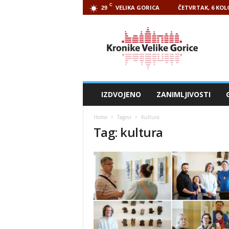
C
VELIKA GORICA
ČETVRTAK, 6 KOL
29
Kronike
Velike
Gorice
IZDVOJENO
ZANIMLJIVOSTI
Home
Tagovi
Kultura
Tag: kultura