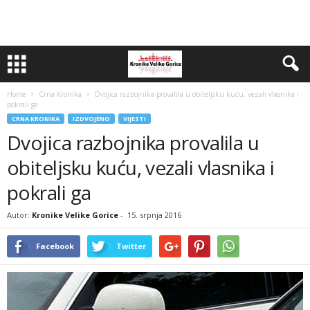
Home
Crna Kronika
Dvojica razbojnika provalila u obiteljsku kuću, vezali vlasnika i
pokrali ga
CRNA KRONIKA
IZDVOJENO
VIJESTI
Dvojica razbojnika provalila u
obiteljsku kuću, vezali vlasnika i
pokrali ga
Autor:
Kronike Velike Gorice
-
15. srpnja 2016
Facebook
Twitter