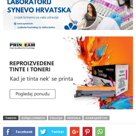
TAGOVI
DONJA LOMNICA
POLICIJA
PROVALA
RAZBOJNIŠTVO
Facebook
Twitter