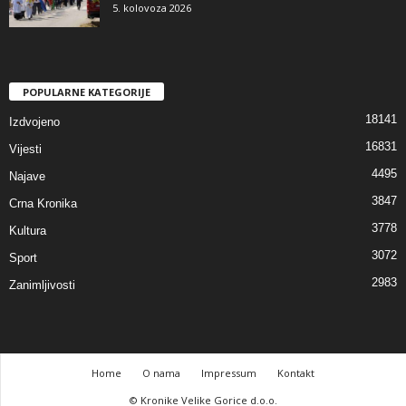
5. kolovoza 2026
POPULARNE KATEGORIJE
18141
Izdvojeno
16831
Vijesti
4495
Najave
3847
Crna Kronika
3778
Kultura
3072
Sport
2983
Zanimljivosti
Home
O nama
Impressum
Kontakt
© Kronike Velike Gorice d.o.o.