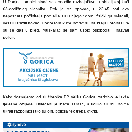
U Donjoj Lomnici sinoć se dogodilo razbojništvo u obiteljskoj kući
63-godišnjeg vlasnika. Dok je on spavao, u 22.45 sati dva
nepoznata počinitelja provalila su u njegov dom, fizički ga svladali,
vezali i tražili novac. Pretresom kuće novac su na kraju i pronašli te
su se dali u bijeg. Muškarac se sam uspio osloboditi i nazvati
policiju.
Kako doznajemo od službenika PP Velika Gorica, zadobio je lakše
tjelesne ozljede. Oštećeni je inače samac, a koliko su mu novca
ukrali razbojnici i tko su oni, policija tek treba otkriti.