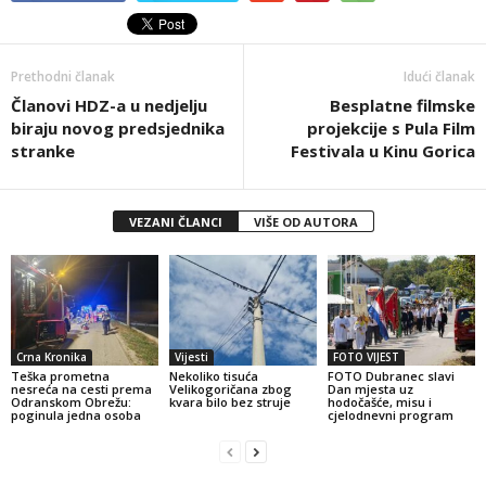
Prethodni članak
Idući članak
Članovi HDZ-a u nedjelju
Besplatne filmske
biraju novog predsjednika
projekcije s Pula Film
stranke
Festivala u Kinu Gorica
VEZANI ČLANCI
VIŠE OD AUTORA
Crna Kronika
Vijesti
FOTO VIJEST
Teška prometna
Nekoliko tisuća
FOTO Dubranec slavi
nesreća na cesti prema
Velikogoričana zbog
Dan mjesta uz
Odranskom Obrežu:
kvara bilo bez struje
hodočašće, misu i
poginula jedna osoba
cjelodnevni program