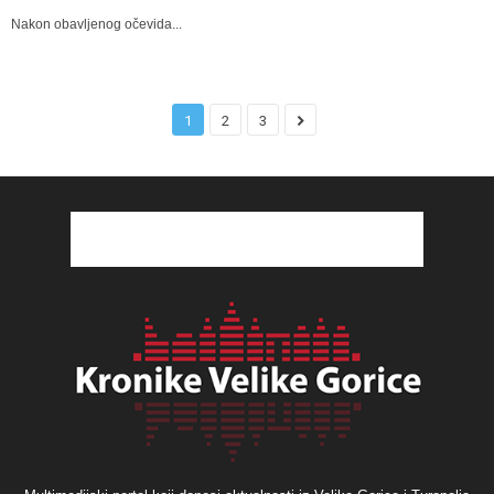
Nakon obavljenog očevida...
1
2
3