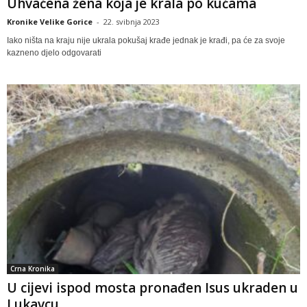
Uhvaćena žena koja je krala po kućama
Kronike Velike Gorice
-
22. svibnja 2023
Iako ništa na kraju nije ukrala pokušaj krađe jednak je krađi, pa će za svoje
kazneno djelo odgovarati
Crna Kronika
U cijevi ispod mosta pronađen Isus ukraden u
Lukavcu