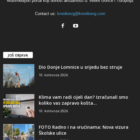
Multimedijski portal koji donosi aktualnosti iz Velike Gorice i Turopolja
Contact us:
kronikevg@kronikevg.com
JOŠ OBJAVA
Dio Donje Lomnice u srijedu bez struje
10. kolovoza 2026
Klima vam radi cijeli dan? Izračunali smo
koliko vas zapravo košta...
10. kolovoza 2026
FOTO Radno i na vrućinama: Nova vizura
Školske ulice