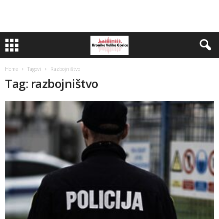
Home
Tagovi
Razbojništvo
Tag: razbojništvo