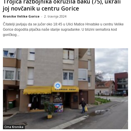
Trojica razbojnika okružila baku (75), ukrali
joj novčanik u centru Gorice
Kronike Velike Gorice
-
2. travnja 2024
Čitatelji javljaju da se jučer oko 18:45 u Ulici Matice Hrvatske u centru Velike
Gorice dogodila pljačka naše starije sugrađanke. U blizini semafora kod
goričkog...
Crna Kronika