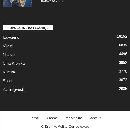
10. kolovoza 2026
POPULARNE KATEGORIJE
18152
Izdvojeno
16839
Vijesti
4496
Najave
3852
Crna Kronika
3778
Kultura
3073
Sport
2985
Zanimljivosti
Home
O nama
Impressum
Kontakt
© Kronike Velike Gorice d.o.o.