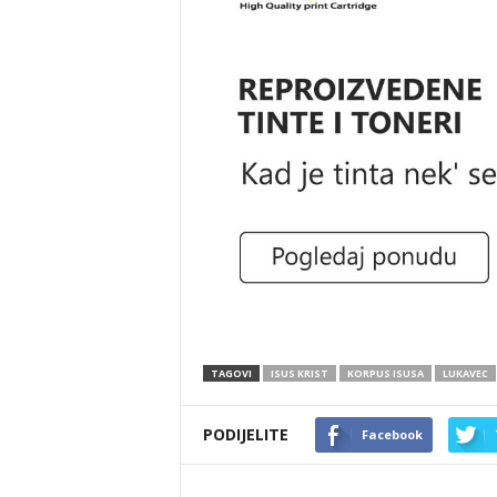
TAGOVI
ISUS KRIST
KORPUS ISUSA
LUKAVEC
PODIJELITE
Facebook