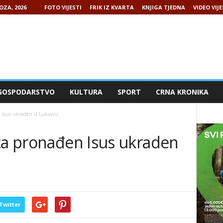
OZA, 2026
FOTO VIJESTI
FRIK IZ KVARTA
KNJIGA TJEDNA
VIDEO VIJE
GOSPODARSTVO
KULTURA
SPORT
CRNA KRONIKA
n Isus ukraden u Lukavcu
sta pronađen Isus ukraden
Twitter