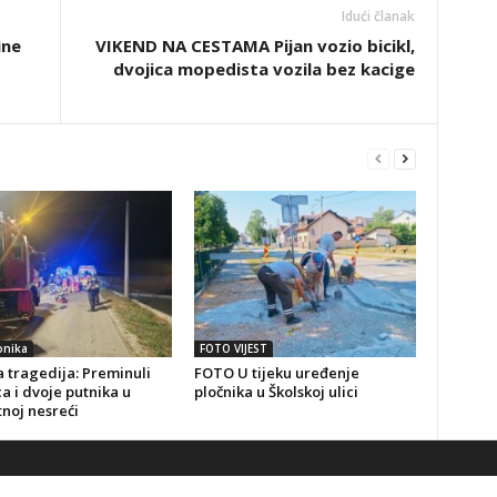
Idući članak
ine
VIKEND NA CESTAMA Pijan vozio bicikl,
dvojica mopedista vozila bez kacige
onika
FOTO VIJEST
 tragedija: Preminuli
FOTO U tijeku uređenje
a i dvoje putnika u
pločnika u Školskoj ulici
noj nesreći