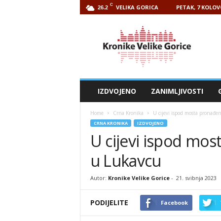
C
VELIKA GORICA
PETAK, 7 KOLOV
26.2
Kronike
Velike
Gorice
IZDVOJENO
ZANIMLJIVOSTI
Home
Crna Kronika
U cijevi ispod mosta pronađe
CRNA KRONIKA
IZDVOJENO
U cijevi ispod mo
u Lukavcu
Autor:
Kronike Velike Gorice
-
21. svibnja 2023
PODIJELITE
Facebook