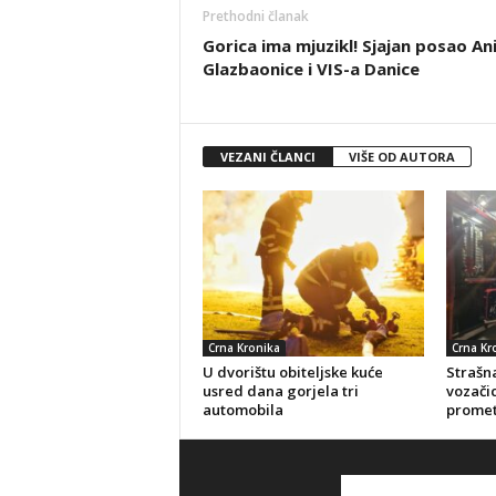
Prethodni članak
Gorica ima mjuzikl! Sjajan posao An
Glazbaonice i VIS-a Danice
VEZANI ČLANCI
VIŠE OD AUTORA
Crna Kronika
Crna Kr
U dvorištu obiteljske kuće
Strašna
usred dana gorjela tri
vozačic
automobila
promet