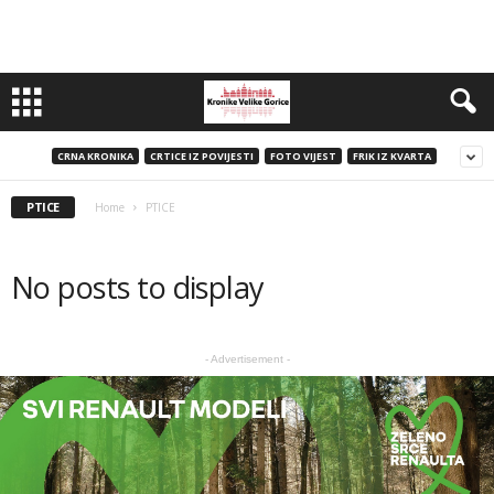
CRNA KRONIKA
CRTICE IZ POVIJESTI
FOTO VIJEST
FRIK IZ KVARTA
PTICE
Home
PTICE
No posts to display
- Advertisement -