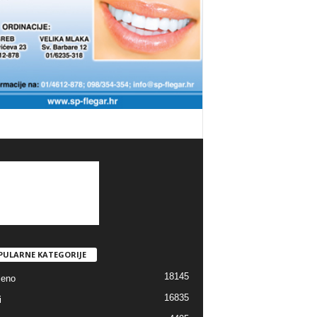
PULARNE KATEGORIJE
18145
jeno
16835
i