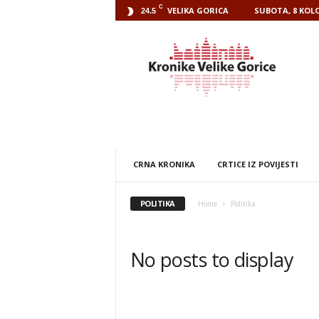
C
VELIKA GORICA
SUBOTA, 8 KOLO
24.5
Kronike
Velike
Gorice
CRNA KRONIKA
CRTICE IZ POVIJESTI
POLITIKA
Home
Politika
No posts to display