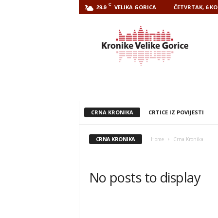
C
VELIKA GORICA
ČETVRTAK, 6 KO
29.9
Kronike
Velike
Gorice
CRNA KRONIKA
CRTICE IZ POVIJESTI
CRNA KRONIKA
Home
Crna Kronika
No posts to display