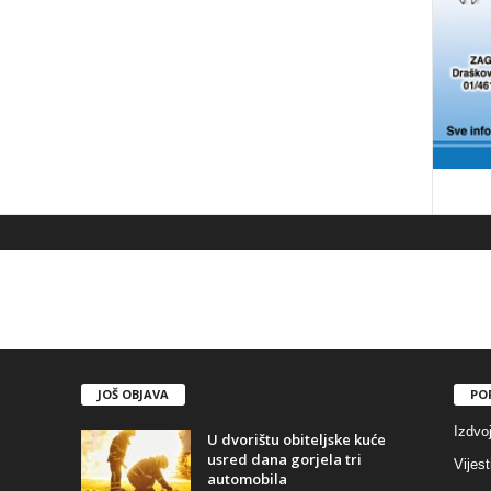
JOŠ OBJAVA
PO
Izdvo
U dvorištu obiteljske kuće
usred dana gorjela tri
Vijest
automobila