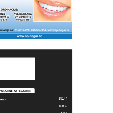
PULARNE KATEGORIJE
18144
jeno
16832
i